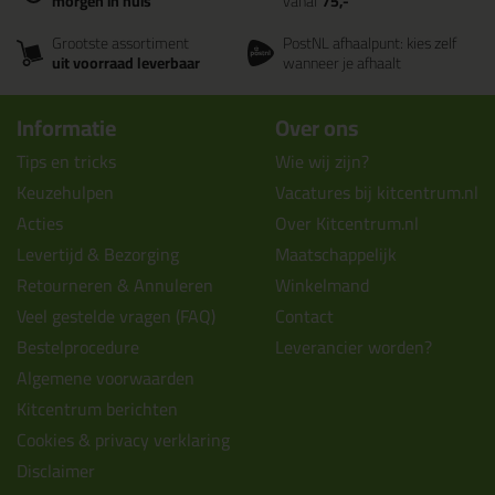
morgen in huis
vanaf
75,-
Grootste assortiment
PostNL afhaalpunt: kies zelf
uit voorraad leverbaar
wanneer je afhaalt
Informatie
Over ons
Tips en tricks
Wie wij zijn?
Keuzehulpen
Vacatures bij kitcentrum.nl
Acties
Over Kitcentrum.nl
Levertijd & Bezorging
Maatschappelijk
Retourneren & Annuleren
Winkelmand
Veel gestelde vragen (FAQ)
Contact
Bestelprocedure
Leverancier worden?
Algemene voorwaarden
Kitcentrum berichten
Cookies & privacy verklaring
Disclaimer