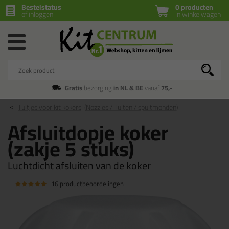
Bestelstatus
0 producten
of inloggen
in winkelwagen
Gratis
bezorging
in NL & BE
vanaf
75,-
Tuitjes voor kit kokers
(Nozzles / Tuiten / spuitmonden)
Afsluitdopje koker
(zakje 5 stuks)
Luchtdicht afsluiten van de koker
16 productbeoordelingen