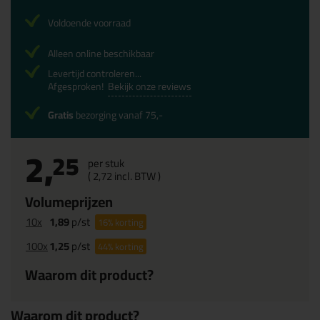
Voldoende voorraad
Alleen online beschikbaar
Levertijd controleren...
Afgesproken!
Bekijk onze reviews
Gratis
bezorging vanaf 75,-
2,
25
per stuk
(
2,
72
incl. BTW )
Volumeprijzen
10x
1,89
p/st
16%
korting
100x
1,25
p/st
44%
korting
Waarom dit product?
Waarom dit product?