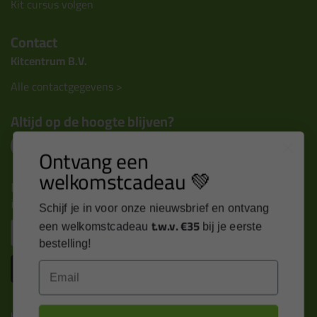
Kit cursus volgen
Contact
Kitcentrum B.V.
Alle contactgegevens >
Altijd op de hoogte blijven?
Ontvang een
welkomstcadeau 💚
Nieuws, tips en exclusieve deals rechtstreeks in je
inbox
Schijf je in voor onze nieuwsbrief en ontvang
t.w.v. €35
Email
een welkomstcadeau
bij je eerste
bestelling!
Inschrijven
Email
Kitcentrum is trots op: