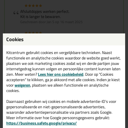
Afsluitdopjes werken perfect.
Kit is langer te bewaren.
Geschreven door Jan S op 16 maart 2025
Cookies
Dit is superhandig. Zonder kliederen een tube voor langere
tijd bewaren zonder dat de inhoud hard wordt.
Geschreven door Henk op 20 februari 2025
Kitcentrum gebruikt cookies en vergelijkbare technieken. Naast
functionele en analytische cookies waardoor de website goed werkt,
plaatsen we ook marketing cookies zodat wij en derde partijen jouw
Afsluitdopjes en kit besteld snel en netjes geleverd, netjes
internetgedrag kunnen volgen en persoonlijke content kunnen laten
verpakt.
zien. Meer weten?
Lees hier ons cookiebeleid
. Door op "Cookies
Professionele producten zeker een aanrader, volgende keer
accepteren" te klikken, ga je akkoord met alle cookies. Indien je kiest
gaan ik hier zeker weer bestellen.
voor
weigeren
, plaatsen we alleen functionele en analytische
Geschreven door Gerard op 20 oktober 2024
cookies.
Daarnaast gebruiken wij cookies en mobiele advertentie-ID’s voor
Prima product blijft de kit langer bruikbaar zonder dat de
gepersonaliseerde en niet-gepersonaliseerde advertenties,
tuit hard wordt .
waaronder advertentiepersonalisatie via partners zoals Google.
Geschreven door Vos op 18 september 2024
Meer informatie over hoe Google persoonsgegevens gebruikt:
https://business.safety.google/privacy/