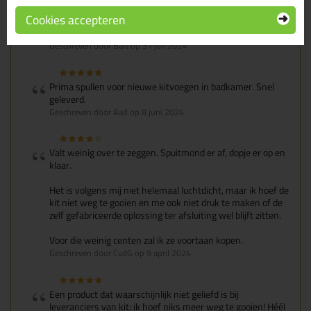
Werkt prima om kitbussen af te sluiten die niet met een
Cookies accepteren
afsluitbaar tuitje komen. De tijd zal leren hoe goed de
dopjes nou echt afsluiten
Geschreven door Bart op 31 juli 2024
Prima spullen voor nieuwe kitvoegen in badkamer. Snel
geleverd.
Geschreven door Aad op 8 juni 2024
Valt weinig over te zeggen. Spuitmond er af, dopje er op en
klaar.
Het is volgens mij niet helemaal luchtdicht, maar ik hoef de
kit niet weg te gooien en me ook niet druk te maken of de
zelf gefabriceerde oplossing ter afsluiting wel blijft zitten.
Voor die weinig centen zal ik ze voortaan kopen.
Geschreven door CvdG op 9 april 2024
Een product dat waarschijnlijk niet geliefd is bij
leveranciers van kit: ik hoef niks meer weg te gooien! Héél