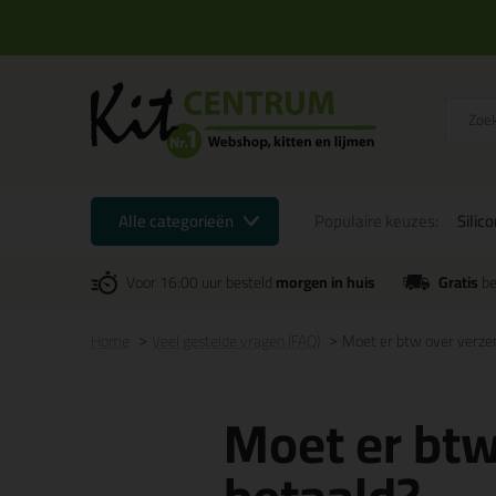
Alle categorieën
Populaire keuzes:
Silic
Voor 16:00 uur besteld
morgen in huis
Gratis
be
Home
Veel gestelde vragen (FAQ)
Moet er btw over verze
Moet er bt