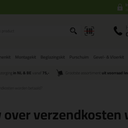
I
a
onenkit
Montagekit
Beglazingskit
Purschuim
Gevel- & Vloerkit
zorging
in NL & BE
vanaf
75,-
Grootste assortiment
uit voorraad le
ndkosten worden betaald?
w over verzendkosten