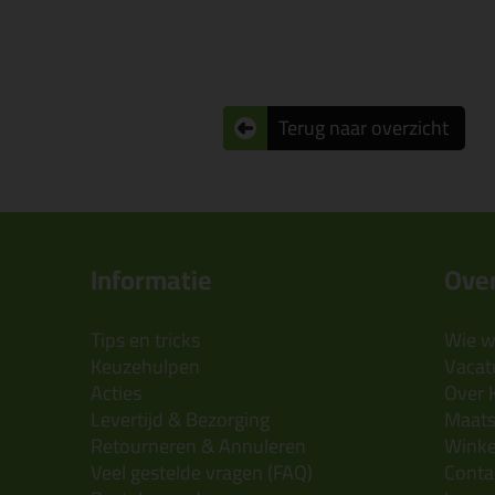
Terug naar overzicht
Informatie
Over
Tips en tricks
Wie wi
Keuzehulpen
Vacatu
Acties
Over 
Levertijd & Bezorging
Maats
Retourneren & Annuleren
Wink
Veel gestelde vragen (FAQ)
Conta