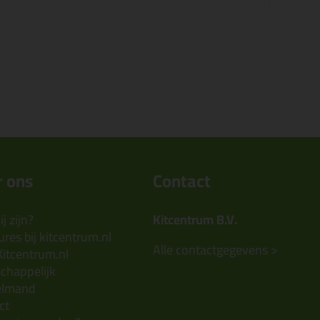
 ons
Contact
j zijn?
Kitcentrum B.V.
res bij kitcentrum.nl
Alle contactgegevens >
Kitcentrum.nl
chappelijk
elmand
ct