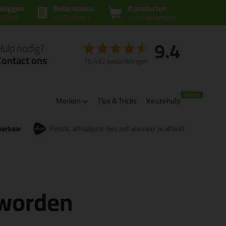
nloggen
Bestelstatus
0 producten
ccount
controleren
in winkelwagen
9.4
Hulp nodig?
Contact ons
16.432 beoordelingen
Merken
Tips & Tricks
Keuzehulp
verbaar
PostNL afhaalpunt: kies zelf wanneer je afhaalt
 worden