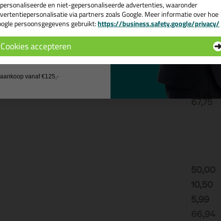
n het bij veel verzendingen aan het einde van het jaar flink in 
personaliseerde en niet-gepersonaliseerde advertenties, waaronder
vertentiepersonalisatie via partners zoals Google. Meer informatie over hoe
ogle persoonsgegevens gebruikt:
https://business.safety.google/privacy/
 de actiecode ›
Cookies accepteren
 wil geen cadeau
j aankoop vanaf €125,-