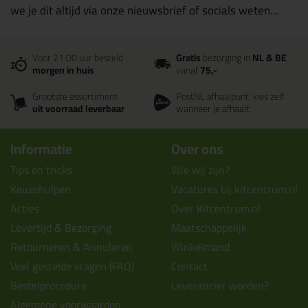
we je dit altijd via onze nieuwsbrief of socials weten...
Voor 21:00 uur besteld
Gratis
bezorging in
NL & BE
morgen in huis
vanaf
75,-
Grootste assortiment
PostNL afhaalpunt: kies zelf
uit voorraad leverbaar
wanneer je afhaalt
Informatie
Over ons
Tips en tricks
Wie wij zijn?
Keuzehulpen
Vacatures bij kitcentrum.nl
Acties
Over Kitcentrum.nl
Levertijd & Bezorging
Maatschappelijk
Retourneren & Annuleren
Winkelmand
Veel gestelde vragen (FAQ)
Contact
Bestelprocedure
Leverancier worden?
Algemene voorwaarden