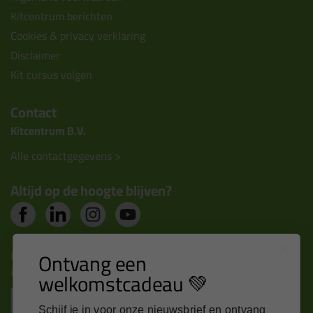
Kitcentrum berichten
Cookies & privacy verklaring
Disclaimer
Kit cursus volgen
Contact
Kitcentrum B.V.
Alle contactgegevens >
Altijd op de hoogte blijven?
Nieuws, tips en exclusieve deals rechtstreeks in je
Ontvang een
inbox
welkomstcadeau 💚
Email
Schijf je in voor onze nieuwsbrief en ontvang