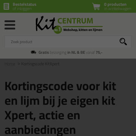
Bestelstatus
0 producten
of inloggen
in winkelwagen
Gratis
bezorging
in NL & BE
vanaf
75,-
Home
Kortingscode KitXpert
Kortingscode voor kit
en lijm bij je eigen kit
Xpert, actie en
aanbiedingen