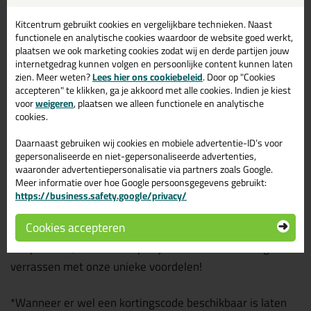
& lijmen
voor professionele klussers te vinden:
Kitcentrum gebruikt cookies en vergelijkbare technieken. Naast
functionele en analytische cookies waardoor de website goed werkt,
Siliconenkit
plaatsen we ook marketing cookies zodat wij en derde partijen jouw
internetgedrag kunnen volgen en persoonlijke content kunnen laten
Acrylaatkit
zien. Meer weten?
Lees hier ons cookiebeleid
. Door op "Cookies
Beglazingskit
accepteren" te klikken, ga je akkoord met alle cookies. Indien je kiest
Montagekit
voor
weigeren
, plaatsen we alleen functionele en analytische
cookies.
Overige
Purschuim
Daarnaast gebruiken wij cookies en mobiele advertentie-ID’s voor
gepersonaliseerde en niet-gepersonaliseerde advertenties,
Schildersmaterialen
waaronder advertentiepersonalisatie via partners zoals Google.
Banden en Tapes
Meer informatie over hoe Google persoonsgegevens gebruikt:
https://business.safety.google/privacy/
Verwerkingsmateriaal
Cookies accepteren
Dus sorry, geen kortingscode voor jou als lijmXpert en
kitXpert hier, maar we hopen je desondanks te mogen
verrassen met onze unieke voordelen!
*Wanneer er wel een kortingscode beschikbaar is laten