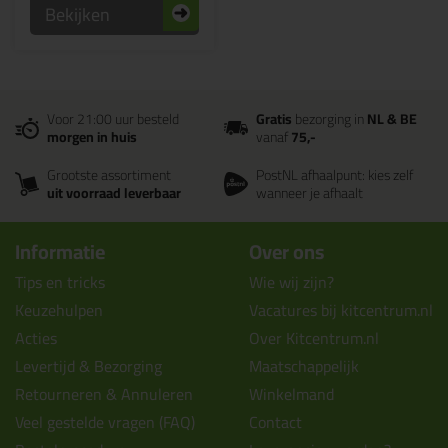
Bekijken
Voor 21:00 uur besteld
Gratis
bezorging in
NL & BE
morgen in huis
vanaf
75,-
Grootste assortiment
PostNL afhaalpunt: kies zelf
uit voorraad leverbaar
wanneer je afhaalt
Informatie
Over ons
Tips en tricks
Wie wij zijn?
Keuzehulpen
Vacatures bij kitcentrum.nl
Acties
Over Kitcentrum.nl
Levertijd & Bezorging
Maatschappelijk
Retourneren & Annuleren
Winkelmand
Veel gestelde vragen (FAQ)
Contact