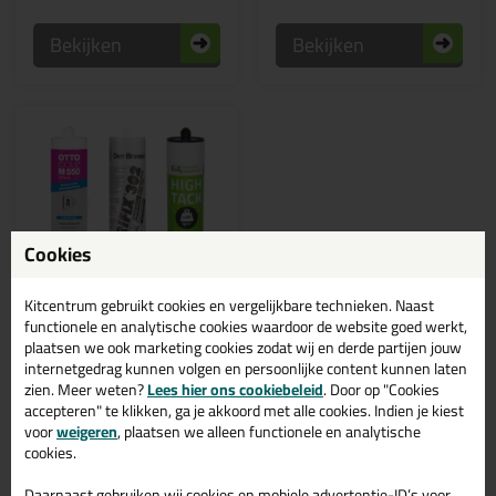
Bekijken
Bekijken
Cookies
Kitcentrum gebruikt cookies en vergelijkbare technieken. Naast
functionele en analytische cookies waardoor de website goed werkt,
plaatsen we ook marketing cookies zodat wij en derde partijen jouw
internetgedrag kunnen volgen en persoonlijke content kunnen laten
Productcategorie:
zien. Meer weten?
Lees hier ons cookiebeleid
. Door op "Cookies
Natuursteen lijm
accepteren" te klikken, ga je akkoord met alle cookies. Indien je kiest
voor
weigeren
, plaatsen we alleen functionele en analytische
cookies.
Daarnaast gebruiken wij cookies en mobiele advertentie-ID’s voor