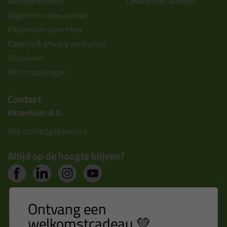
Bestelprocedure
Leverancier worden?
Algemene voorwaarden
Kitcentrum berichten
Cookies & privacy verklaring
Disclaimer
Kit cursus volgen
Contact
Kitcentrum B.V.
Alle contactgegevens >
Altijd op de hoogte blijven?
Nieuws, tips en exclusieve deals rechtstreeks in je
Ontvang een
inbox
welkomstcadeau 💚