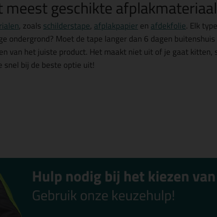
t meest geschikte afplakmateriaal
rialen
, zoals
schilderstape
,
afplakpapier
en
afdekfolie
. Elk typ
ige ondergrond? Moet de tape langer dan 6 dagen buitenshuis 
zen van het juiste product. Het maakt niet uit of je gaat kitten,
 snel bij de beste optie uit!