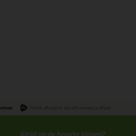
verbaar
PostNL afhaalpunt: kies zelf wanneer je afhaalt
Altijd op de hoogte blijven?