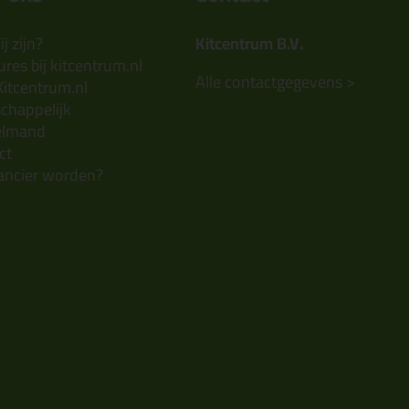
j zijn?
Kitcentrum B.V.
res bij kitcentrum.nl
Alle contactgegevens >
Kitcentrum.nl
chappelijk
elmand
ct
ancier worden?