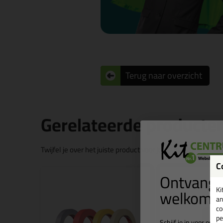
Terug naar overzicht
Gerelateerde producte
Twijfel je over het juiste product voor jouw toepassing?
Ne
C
Ontvang 
welkomst
Ki
an
co
pe
Schijf je in voor onz