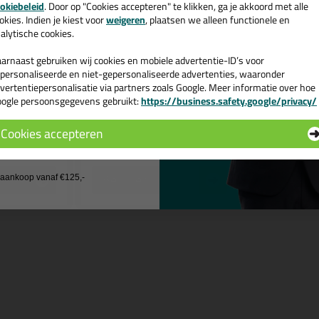
okiebeleid
. Door op "Cookies accepteren" te klikken, ga je akkoord met alle
v. €35,-
bij je eerste bestelling!
okies. Indien je kiest voor
weigeren
, plaatsen we alleen functionele en
alytische cookies.
arnaast gebruiken wij cookies en mobiele advertentie-ID’s voor
personaliseerde en niet-gepersonaliseerde advertenties, waaronder
vertentiepersonalisatie via partners zoals Google. Meer informatie over hoe
ogle persoonsgegevens gebruikt:
https://business.safety.google/privacy/
 de actiecode ›
e:
Productcategorie:
Cookies accepteren
Afdekfolie
 wil geen cadeau
Bekijken
j aankoop vanaf €125,-