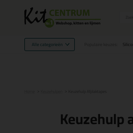
Alle categorieën
Populaire keuzes:
Silic
Voor 16:00 uur besteld
morgen in huis
Gratis
be
Home
Keuzehulpen
Keuzehulp Afplaktapes
Keuzehulp 