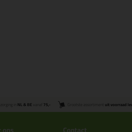
zorging in
NL & BE
vanaf
75,-
Grootste assortiment
uit voorraad le
 ons
Contact