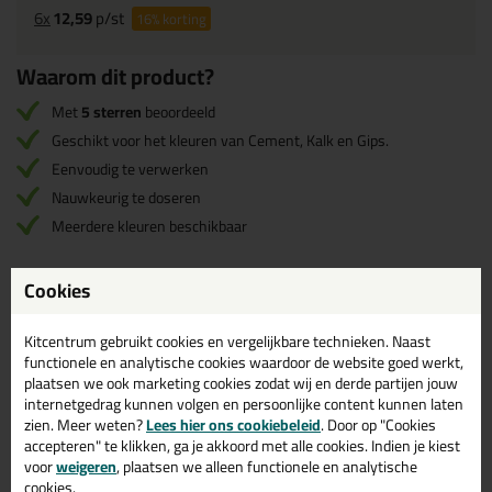
6x
12,59
p/st
16%
korting
Waarom dit product?
Met
5 sterren
beoordeeld
Geschikt voor het kleuren van Cement, Kalk en Gips.
Eenvoudig te verwerken
Nauwkeurig te doseren
Meerdere kleuren beschikbaar
Cookies
Omschrijving
Video
Specificaties
Reviews (1)
SikaCem Color
Kitcentrum gebruikt cookies en vergelijkbare technieken. Naast
functionele en analytische cookies waardoor de website goed werkt,
plaatsen we ook marketing cookies zodat wij en derde partijen jouw
SikaCem Color is een synthetische kleurstof op basis van
internetgedrag kunnen volgen en persoonlijke content kunnen laten
minerale oxiden, geschikt voor het kleuren van Cement, Kalk en
zien. Meer weten?
Lees hier ons cookiebeleid
. Door op "Cookies
gips.
accepteren" te klikken, ga je akkoord met alle cookies. Indien je kiest
voor
weigeren
, plaatsen we alleen functionele en analytische
Wanneer gebruik je SikaCem Color?
cookies.