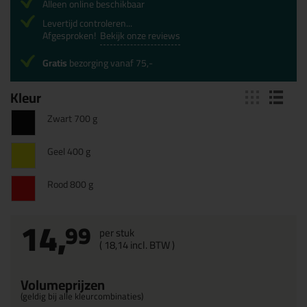
Alleen online beschikbaar
Levertijd controleren...
Afgesproken!
Bekijk onze reviews
Gratis
bezorging vanaf 75,-
Kleur
Zwart 700 g
Geel 400 g
Rood 800 g
14,
99
per stuk
(
18,
14
incl. BTW )
Volumeprijzen
(geldig bij alle kleurcombinaties)