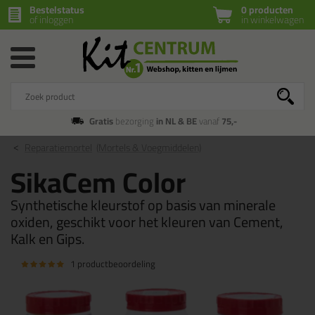
Bestelstatus
0 producten
of inloggen
in winkelwagen
Gratis
bezorging
in NL & BE
vanaf
75,-
Reparatiemortel
(Mortels & Voegmiddelen)
SikaCem Color
Synthetische kleurstof op basis van minerale
oxiden, geschikt voor het kleuren van Cement,
Kalk en Gips.
1 productbeoordeling