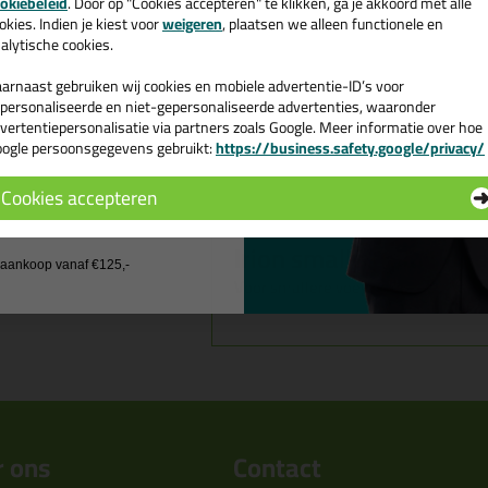
okiebeleid
. Door op "Cookies accepteren" te klikken, ga je akkoord met alle
v. €35,-
bij je eerste bestelling!
okies. Indien je kiest voor
weigeren
, plaatsen we alleen functionele en
alytische cookies.
arnaast gebruiken wij cookies en mobiele advertentie-ID’s voor
personaliseerde en niet-gepersonaliseerde advertenties, waaronder
vertentiepersonalisatie via partners zoals Google. Meer informatie over hoe
ogle persoonsgegevens gebruikt:
https://business.safety.google/privacy/
 de actiecode ›
Omschrijving
Cookies accepteren
 wil geen cadeau
Irion smalle tuit voor
j aankoop vanaf €125,-
Voor smallere voegen
 ons
Contact