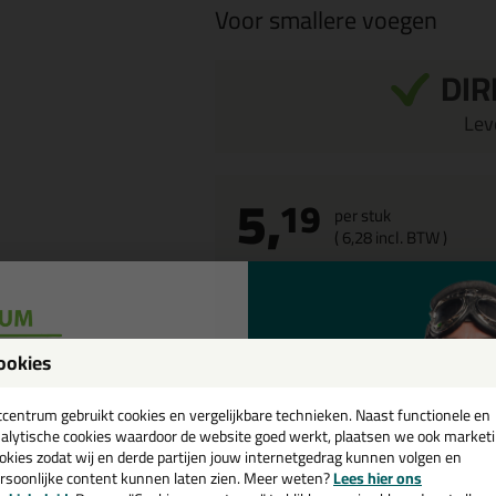
Voor smallere voegen
DIR
Leve
5,
19
per stuk
(
6,
28
incl. BTW )
ookies
een
cadeau 💚
tcentrum gebruikt cookies en vergelijkbare technieken. Naast functionele en
alytische cookies waardoor de website goed werkt, plaatsen we ook market
okies zodat wij en derde partijen jouw internetgedrag kunnen volgen en
rsoonlijke content kunnen laten zien. Meer weten?
Lees hier ons
e nieuwsbrief en ontvang een