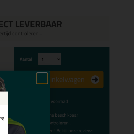
ECT LEVERBAAR
rtijd controleren...
Aantal
In winkelwagen
Voldoende voorraad
Alleen online beschikbaar
ing
Levertijd controleren...
Afgesproken!
Bekijk onze reviews