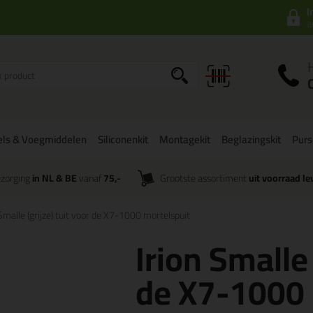
I
a
els & Voegmiddelen
Siliconenkit
Montagekit
Beglazingskit
Pur
zorging
in NL & BE
vanaf
75,-
Grootste assortiment
uit voorraad le
 Smalle (grijze) tuit voor de X7-1000 mortelspuit
Irion Smalle 
de X7-1000 