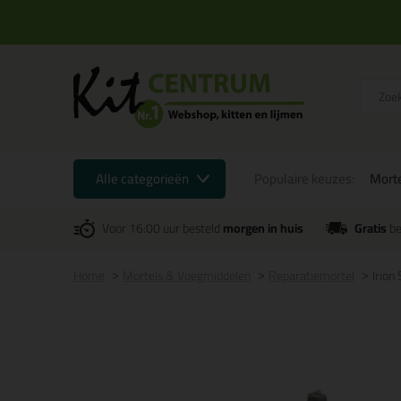
Alle categorieën
Populaire keuzes:
Mort
Voor 16:00 uur besteld
morgen in huis
Gratis
be
Home
Mortels & Voegmiddelen
Reparatiemortel
Irion