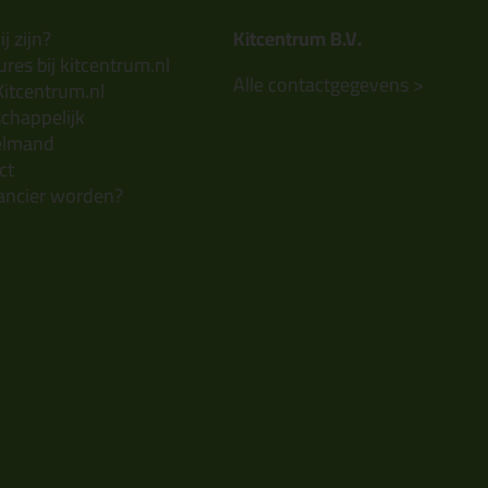
j zijn?
Kitcentrum B.V.
res bij kitcentrum.nl
Alle contactgegevens >
Kitcentrum.nl
chappelijk
elmand
ct
ancier worden?