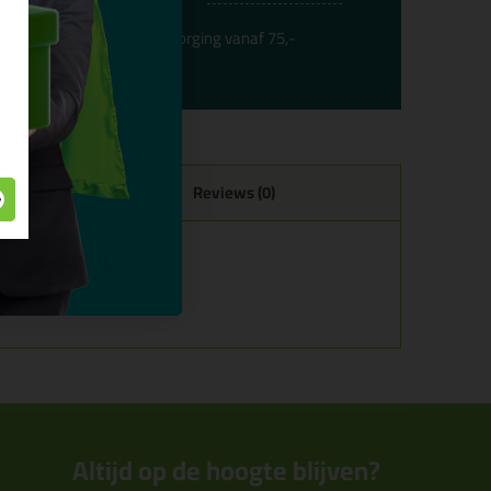
Gratis
bezorging vanaf 75,-
Reviews (0)
 de X7-1000
Altijd op de hoogte blijven?