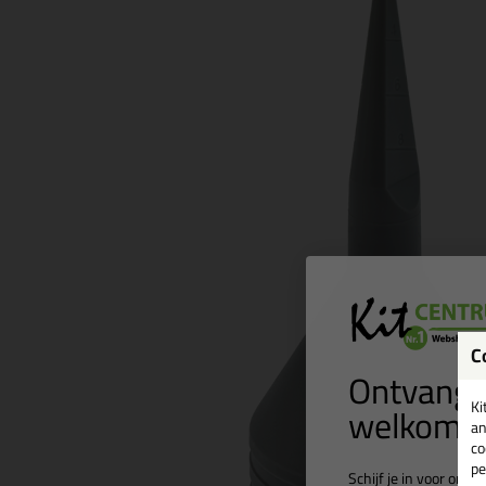
C
Ontvang 
welkomst
Ki
an
co
pe
Schijf je in voor onz