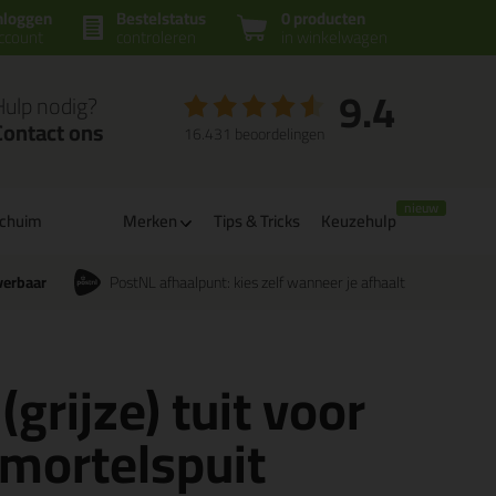
nloggen
Bestelstatus
0 producten
ccount
controleren
in winkelwagen
9.4
Hulp nodig?
Contact ons
16.431 beoordelingen
schuim
Merken
Tips & Tricks
Keuzehulp
verbaar
PostNL afhaalpunt: kies zelf wanneer je afhaalt
(grijze) tuit voor
mortelspuit