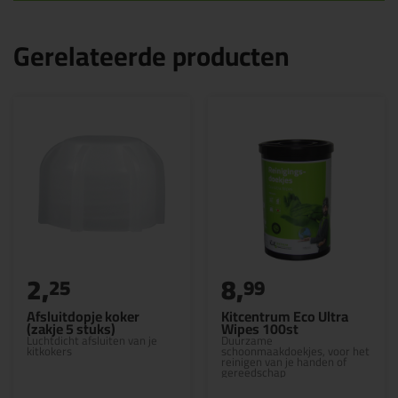
Gerelateerde producten
2,
8,
25
99
Afsluitdopje koker
Kitcentrum Eco Ultra
(zakje 5 stuks)
Wipes 100st
Luchtdicht afsluiten van je
Duurzame
kitkokers
schoonmaakdoekjes, voor het
reinigen van je handen of
gereedschap