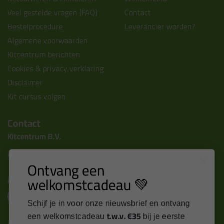
Veel gestelde vragen (FAQ)
Contact
Bestelprocedure
Leverancier worden?
Algemene voorwaarden
Kitcentrum berichten
Cookies & privacy verklaring
Disclaimer
Kit cursus volgen
Contact
Kitcentrum B.V.
Alle contactgegevens >
Ontvang een
Altijd op de hoogte blijven?
welkomstcadeau 💚
Schijf je in voor onze nieuwsbrief en ontvang
t.w.v. €35
een welkomstcadeau
bij je eerste