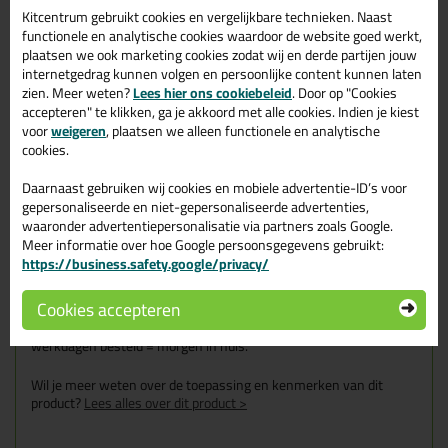
Zeer goed verwerkbaar
Kitcentrum gebruikt cookies en vergelijkbare technieken. Naast
functionele en analytische cookies waardoor de website goed werkt,
Hoge
kleefkracht
plaatsen we ook marketing cookies zodat wij en derde partijen jouw
Overschilderbaar
internetgedrag kunnen volgen en persoonlijke content kunnen laten
zien. Meer weten?
Lees hier ons cookiebeleid
. Door op "Cookies
accepteren" te klikken, ga je akkoord met alle cookies. Indien je kiest
voor
weigeren
, plaatsen we alleen functionele en analytische
Omschrijving
Video
Specificaties
Reviews (2)
cookies.
Soudal Fix All Flexi 290ml
Daarnaast gebruiken wij cookies en mobiele advertentie-ID’s voor
in Grijs
gepersonaliseerde en niet-gepersonaliseerde advertenties,
waaronder advertentiepersonalisatie via partners zoals Google.
Zoek je kit in een specifieke kleur? Gevonden! Deze lijmkit Soudal
Meer informatie over hoe Google persoonsgegevens gebruikt:
Fix All Flexi 290ml in de kleur Grijs is te gebruiken voor
https://business.safety.google/privacy/
verschillende toepassingen. Een duurzame en veelzijdige kit
welke makkelijk te verwerken is. Perfect als je een bijpassende
Cookies accepteren
kleur zoekt met gegarandeerd een topresultaat. Bestel de Soudal
Fix All Flexi 290ml in kleur Grijs vandaag nog! Op voorraad en op
werkdagen besteld = morgen in huis.
Wil je meer weten over de toepassing en kenmerken van dit
product?
Lees alles over dit product >