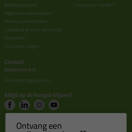
Bestelprocedure
Leverancier worden?
Algemene voorwaarden
Kitcentrum berichten
Cookies & privacy verklaring
Disclaimer
Kit cursus volgen
Contact
Kitcentrum B.V.
Alle contactgegevens >
Altijd op de hoogte blijven?
Nieuws, tips en exclusieve deals rechtstreeks in je
Ontvang een
inbox