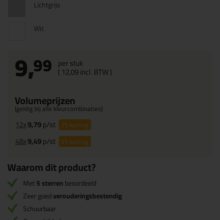
Lichtgrijs
Wit
9,
99
per stuk
(
12,
09
incl. BTW )
Volumeprijzen
(geldig bij alle kleurcombinaties)
12x
9,79
p/st
2%
korting
48x
9,49
p/st
5%
korting
Waarom dit product?
Met
5 sterren
beoordeeld
Zeer goed
verouderingsbestendig
Schuurbaar