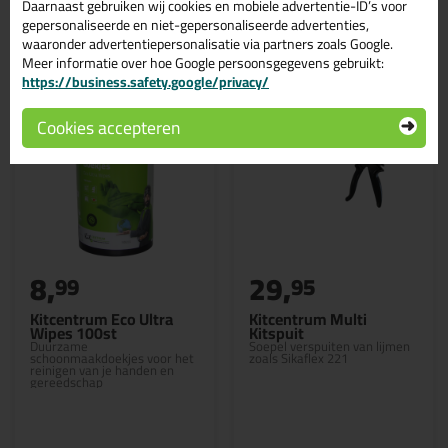
Daarnaast gebruiken wij cookies en mobiele advertentie-ID’s voor
Gerelateerde producten
gepersonaliseerde en niet-gepersonaliseerde advertenties,
waaronder advertentiepersonalisatie via partners zoals Google.
Meer informatie over hoe Google persoonsgegevens gebruikt:
https://business.safety.google/privacy/
Cookies accepteren
8,
29,
99
95
Kitcentrum Eco Ultra
Kitcentrum Multi
Wipes 100st
Kitspuit
Duurzame
Soepel verspuiten van lijmen
schoonmaakdoekjes voor het
zoals Sikaflex 221
reinigen van je handen en
gereedschap