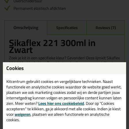
Overschilderbaar
Permanent elastisch afdichten
Omschrijving
Specificaties
Reviews (7)
Sikaflex 221 300ml in
Zwart
Zoek je kit in een specifieke kleur? Gevonden! Deze lijmkit Sikaflex
221 300ml in de kleur Zwart is te gebruiken voor verschillende
Cookies
toepassingen. Een duurzame en veelzijdige kit welke makkelijk te
verwerken is. Perfect als je een bijpassende kleur zoekt met
gegarandeerd een topresultaat. Bestel de Sikaflex 221 300ml in
Kitcentrum gebruikt cookies en vergelijkbare technieken. Naast
kleur Zwart vandaag nog! Op voorraad en op werkdagen besteld =
functionele en analytische cookies waardoor de website goed werkt,
morgen in huis.
plaatsen we ook marketing cookies zodat wij en derde partijen jouw
internetgedrag kunnen volgen en persoonlijke content kunnen laten
Wil je meer weten over de toepassing en kenmerken van dit
zien. Meer weten?
Lees hier ons cookiebeleid
. Door op "Cookies
product?
Lees alles over dit product >
accepteren" te klikken, ga je akkoord met alle cookies. Indien je kiest
voor
weigeren
, plaatsen we alleen functionele en analytische
cookies.