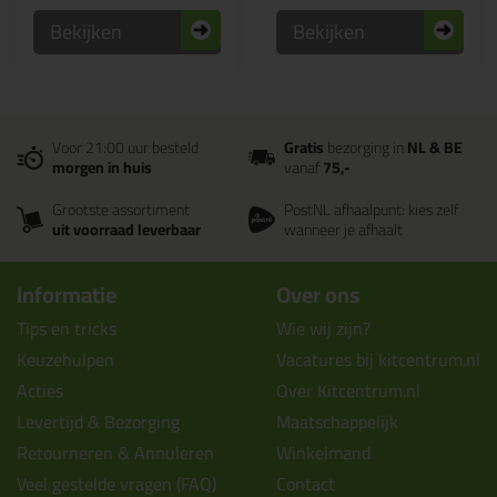
Bekijken
Bekijken
Voor 21:00 uur besteld
Gratis
bezorging in
NL & BE
morgen in huis
vanaf
75,-
Grootste assortiment
PostNL afhaalpunt: kies zelf
uit voorraad leverbaar
wanneer je afhaalt
Informatie
Over ons
Tips en tricks
Wie wij zijn?
Keuzehulpen
Vacatures bij kitcentrum.nl
Acties
Over Kitcentrum.nl
Levertijd & Bezorging
Maatschappelijk
Retourneren & Annuleren
Winkelmand
Veel gestelde vragen (FAQ)
Contact