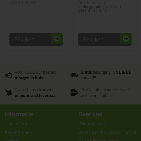
voor o.a. sanitair
Opschuren van
ondergronden, voor een
betere hechting
Bekijken
Bekijken
Voor 16:00 uur besteld
Gratis
bezorging in
NL & BE
morgen in huis
vanaf
75,-
Grootste assortiment
PostNL afhaalpunt: kies zelf
uit voorraad leverbaar
wanneer je afhaalt
Informatie
Over ons
Tips en tricks
Wie wij zijn?
Keuzehulpen
Vacatures bij kitcentrum.nl
Acties
Over Kitcentrum.nl