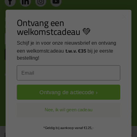
Nieuws, tips en exclusieve deals rechtstreeks in je
Ontvang een
inbox
welkomstcadeau 💚
Email
Schijf je in voor onze nieuwsbrief en ontvang
t.w.v. €35
een welkomstcadeau
bij je eerste
Inschrijven
bestelling!
Email
Kitcentrum is trots op:
Ontvang de actiecode ›
Alle prijzen zijn in EURO en excl. 21% BTW
Nee, ik wil geen cadeau
wijzig naar incl. BTW
*Geldig bij aankoop vanaf €125,-