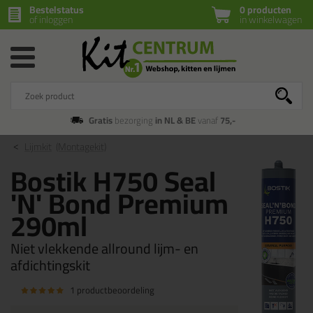
Bestelstatus
0 producten
of inloggen
in winkelwagen
Gratis
bezorging
in NL & BE
vanaf
75,-
Lijmkit
(Montagekit)
Bostik H750 Seal
'N' Bond Premium
290ml
Niet vlekkende allround lijm- en
afdichtingskit
1 productbeoordeling