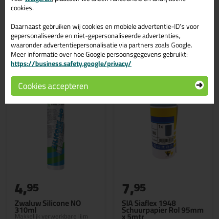
290ml >
cookies.
Daarnaast gebruiken wij cookies en mobiele advertentie-ID’s voor
gepersonaliseerde en niet-gepersonaliseerde advertenties,
waaronder advertentiepersonalisatie via partners zoals Google.
Gerelateerde producten
Meer informatie over hoe Google persoonsgegevens gebruikt:
https://business.safety.google/privacy/
Cookies accepteren
4,
7,
95
95
Zwaluw Silicone NO
SIA Siaflex 1948
310ml
Schuurpapier Rol 95mm
x 5mtr
Makkelijk verwerkbare lijm