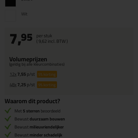
Wit
7,
95
per stuk
(
9,
62
incl. BTW )
Volumeprijzen
(geldig bij alle kleurcombinaties)
12x
7,55
p/st
5%
korting
48x
7,25
p/st
9%
korting
Waarom dit product?
Met
5 sterren
beoordeeld
Bewust
duurzaam bouwen
Bewust
milieuvriendelijker
Bewust
minder schadelijk