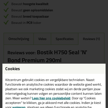
Bewust
hoogste kwaliteit
Bewust
geen oplosmiddelen
Bewust
breed toepasbaar
Bewust in
PCR
koker
Omschrijving
Video
Specificaties
Reviews (1)
Bostik H750 Seal 'N'
Reviews voor:
Bond Premium 290ml
Dit product wordt beoordeeld met
sterren,
Cookies
gebaseerd op
1
review
Kitcentrum gebruikt cookies en vergelijkbare technieken. Naast
functionele en analytische cookies waardoor de website goed werkt,
Heel makkelijk om mee te werken.
plaatsen we ook marketing cookies zodat wij en derde partijen jouw
Geschreven door Piet Koppelman op 9 juni 2023
internetgedrag kunnen volgen en persoonlijke content kunnen laten
zien. Meer weten?
Lees hier ons cookiebeleid
. Door op "Cookies
Ook een review schrijven?
accepteren" te klikken, ga je akkoord met alle cookies. Indien je kiest
Schrijf hier je review over Bostik H750 Seal 'N' Bond Premium
voor
weigeren
, plaatsen we alleen functionele en analytische