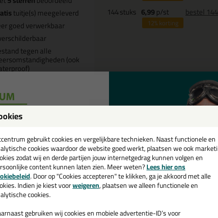
et
5 sterren
beoordeeld
144
stuks
6,99
p/st
bestel 14
atis
tuitje(s) meegeleverd
12%
korting
er goed verwerkbaar
erschilderbaar
stand tegen alle
eersomstandigheden (ook
terproof)
Omschrijving
Video
Sp
ookies
een
oudal Fix All High Tack KOMO 290
cadeau 💚
tcentrum gebruikt cookies en vergelijkbare technieken. Naast functionele en
alytische cookies waardoor de website goed werkt, plaatsen we ook market
okies zodat wij en derde partijen jouw internetgedrag kunnen volgen en
 je kit in een specifieke kleur? Gevonden! Deze high tack kit Soudal Fix 
rsoonlijke content kunnen laten zien. Meer weten?
Lees hier ons
ruiken voor verschillende toepassingen. Een duurzame en veelzijdige kit
e nieuwsbrief en ontvang een
okiebeleid
. Door op "Cookies accepteren" te klikken, ga je akkoord met alle
passende kleur zoekt met gegarandeerd een topresultaat. Bestel de Soud
v. €35,-
bij je eerste bestelling!
okies. Indien je kiest voor
weigeren
, plaatsen we alleen functionele en
daag nog! Op voorraad en op werkdagen besteld = morgen in huis.
alytische cookies.
 je meer weten over de toepassing en kenmerken van dit product?
Lees 
arnaast gebruiken wij cookies en mobiele advertentie-ID’s voor