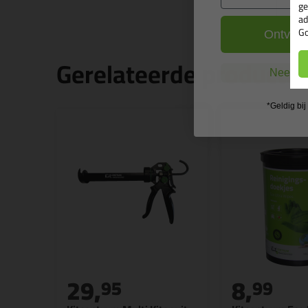
ge
ad
Go
Ontvang
Gerelateerde producte
Nee, ik
*Geldig bi
29,
8,
95
99