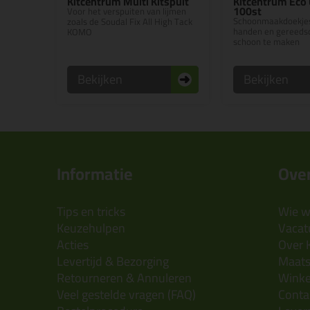
Kitcentrum Multi Kitspuit
Kitcentrum Eco 
100st
Voor het verspuiten van lijmen
Schoonmaakdoekjes
zoals de Soudal Fix All High Tack
handen en gereeds
KOMO
schoon te maken
Bekijken
Bekijken
Informatie
Over
Tips en tricks
Wie wi
Keuzehulpen
Vacatu
Acties
Over 
Levertijd & Bezorging
Maats
Retourneren & Annuleren
Wink
Veel gestelde vragen (FAQ)
Conta