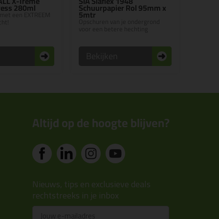
 ALL X-Treme
SIA Siaflex 1948
ress 280ml
Schuurpapier Rol 95mm x
5mtr
 met een EXTREEM
Opschuren van je ondergrond
cht!
voor een betere hechting
n
Bekijken
Altijd op de hoogte blijven?
Nieuws, tips en exclusieve deals
rechtstreeks in je inbox
Email