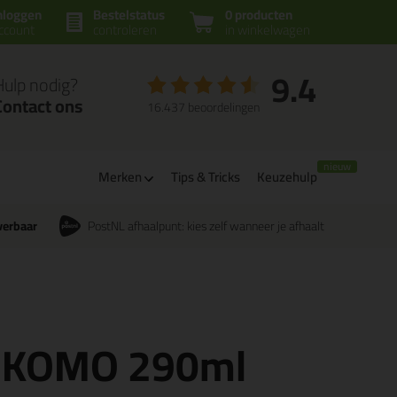
nloggen
Bestelstatus
0 producten
ccount
controleren
in winkelwagen
9.4
Hulp nodig?
Contact ons
16.437 beoordelingen
Merken
Tips & Tricks
Keuzehulp
verbaar
PostNL afhaalpunt: kies zelf wanneer je afhaalt
ck KOMO 290ml