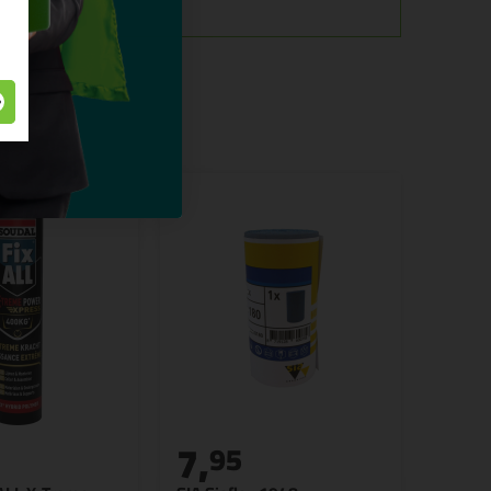
7,
95