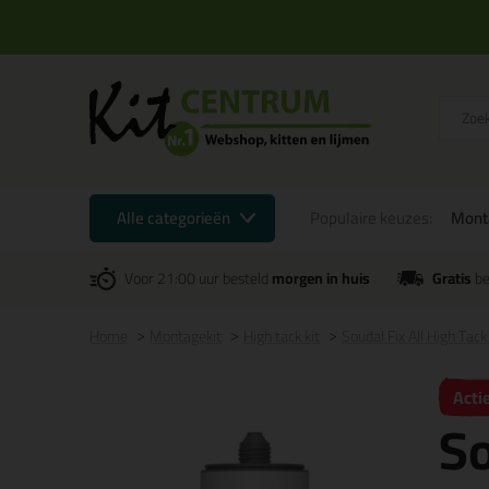
Alle categorieën
Populaire keuzes:
Mont
Voor 21:00 uur besteld
morgen in huis
Gratis
be
Home
Montagekit
High tack kit
Soudal Fix All High T
Acti
So