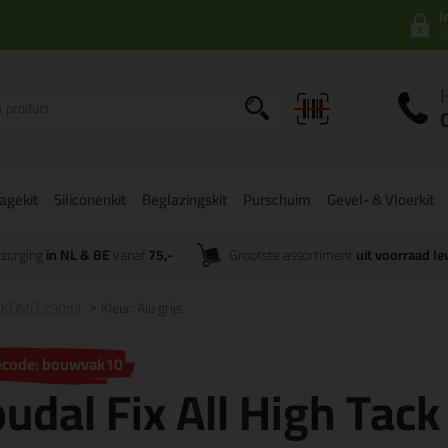
I
a
agekit
Siliconenkit
Beglazingskit
Purschuim
Gevel- & Vloerkit
zorging
in NL & BE
vanaf
75,-
Grootste assortiment
uit voorraad le
ack KOMO 290ml
Kleur: Alu grijs
ecode: bouwvak10
udal Fix All High Ta