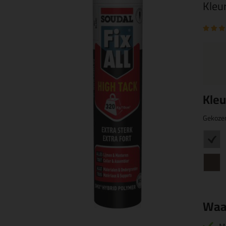
Kleu
Kleu
Gekoze
Waa