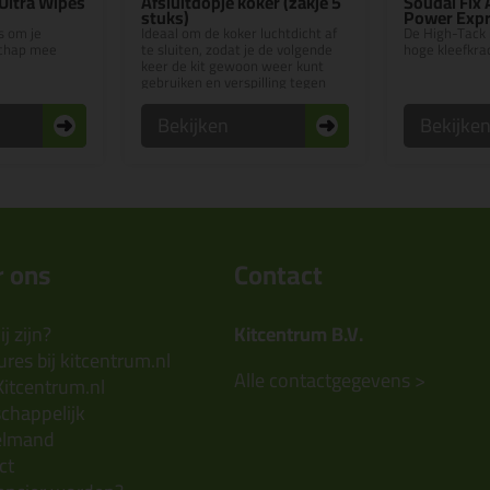
Ultra Wipes
Afsluitdopje koker (zakje 5
Soudal Fix
stuks)
Power Exp
 om je
Ideaal om de koker luchtdicht af
De High-Tack
chap mee
te sluiten, zodat je de volgende
hoge kleefkra
keer de kit gewoon weer kunt
gebruiken en verspilling tegen
gaat!
Bekijken
Bekijke
 ons
Contact
j zijn?
Kitcentrum B.V.
res bij kitcentrum.nl
Alle contactgegevens >
Kitcentrum.nl
chappelijk
elmand
ct