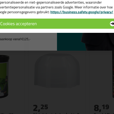
personaliseerde en niet-gepersonaliseerde advertenties, waaronder
vertentiepersonalisatie via partners zoals Google. Meer informatie over hoe
ogle persoonsgegevens gebruikt:
https://business.safety.google/privacy/
 de actiecode ›
n
Cookies accepteren
 wil geen cadeau
j aankoop vanaf €125,-
2,
8,
25
19