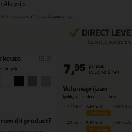
r:
Alu grijs
op basis van
11 productbeoordelingen
DIRECT LEV
Levertijd controleren
r
keuze
7,
95
per stuk
n:
Alu grijs
(
9,
62
incl. BTW )
Volumeprijzen
(geldig bij alle kleurcombinaties)
12
stuks
7,39
p/st
bestel 12x
7%
korting
rom dit product?
48
stuks
7,19
p/st
bestel 48x
10%
korting