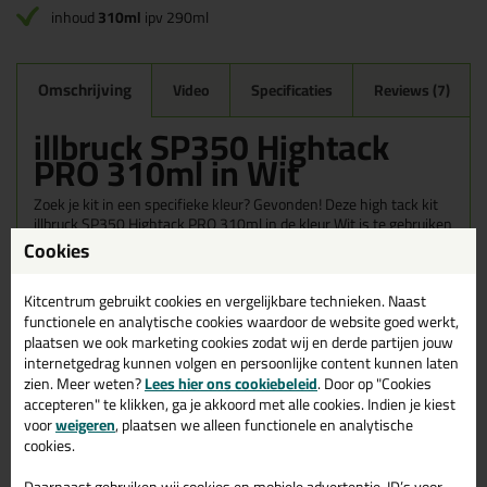
inhoud
310ml
ipv 290ml
Omschrijving
Video
Specificaties
Reviews (7)
illbruck SP350 Hightack
PRO 310ml in Wit
Zoek je kit in een specifieke kleur? Gevonden! Deze high tack kit
illbruck SP350 Hightack PRO 310ml in de kleur Wit is te gebruiken
voor verschillende toepassingen. Een duurzame en veelzijdige kit
Cookies
welke makkelijk te verwerken is. Perfect als je een bijpassende
kleur zoekt met gegarandeerd een topresultaat. Bestel de illbruck
Kitcentrum gebruikt cookies en vergelijkbare technieken. Naast
SP350 Hightack PRO 310ml in kleur Wit vandaag nog! Op
functionele en analytische cookies waardoor de website goed werkt,
voorraad en op werkdagen besteld = morgen in huis.
plaatsen we ook marketing cookies zodat wij en derde partijen jouw
internetgedrag kunnen volgen en persoonlijke content kunnen laten
Wil je meer weten over de toepassing en kenmerken van dit
zien. Meer weten?
Lees hier ons cookiebeleid
. Door op "Cookies
product?
Lees alles over dit product >
accepteren" te klikken, ga je akkoord met alle cookies. Indien je kiest
voor
weigeren
, plaatsen we alleen functionele en analytische
cookies.
Daarnaast gebruiken wij cookies en mobiele advertentie-ID’s voor