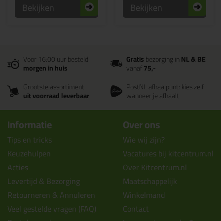
Bekijken
Bekijken
Voor 16:00 uur besteld
Gratis
bezorging in
NL & BE
morgen in huis
vanaf
75,-
Grootste assortiment
PostNL afhaalpunt: kies zelf
uit voorraad leverbaar
wanneer je afhaalt
Informatie
Over ons
Tips en tricks
Wie wij zijn?
Keuzehulpen
Vacatures bij kitcentrum.nl
Acties
Over Kitcentrum.nl
Levertijd & Bezorging
Maatschappelijk
Retourneren & Annuleren
Winkelmand
Veel gestelde vragen (FAQ)
Contact