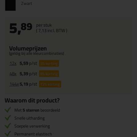
Zwart
5,
89
per stuk
(
7,
13
incl. BTW )
Volumeprijzen
(geldig bij alle kleurcombinaties)
12x
5,59
p/st
5%
korting
48x
5,39
p/st
8%
korting
144x
5,19
p/st
12%
korting
Waarom dit product?
Met
5 sterren
beoordeeld
Snelle uitharding
Soepele verwerking
Permanent elastisch