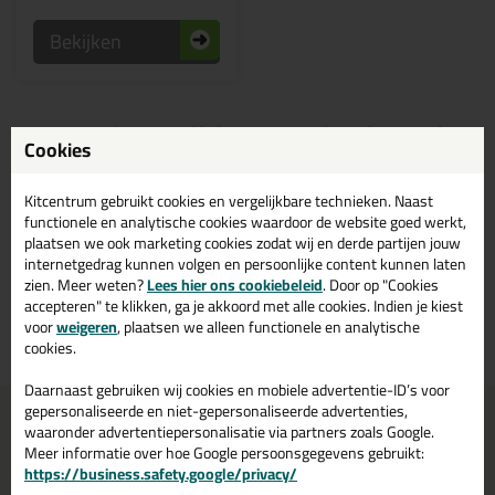
Bekijken
Beige / zandkleurige high tack
Cookies
kit kopen? Bestel high tack kit
in de kleur beige / zandkleuren
Kitcentrum gebruikt cookies en vergelijkbare technieken. Naast
bij Kitcentrum.nl
functionele en analytische cookies waardoor de website goed werkt,
plaatsen we ook marketing cookies zodat wij en derde partijen jouw
internetgedrag kunnen volgen en persoonlijke content kunnen laten
Bestaat high tack kit ook in de kleur beige / zandkleuren? Op
zien. Meer weten?
Lees hier ons cookiebeleid
. Door op "Cookies
Kitcentrum.nl vind je een ruim assortiment beige / zandkleurige high
accepteren" te klikken, ga je akkoord met alle cookies. Indien je kiest
tack kit in de merken: Soudal. Bestel je high tack kit beige / zandkleuren
voor
weigeren
, plaatsen we alleen functionele en analytische
daarom gemakkelijk en snel op Kitcentrum.nl!
cookies.
Daarnaast gebruiken wij cookies en mobiele advertentie-ID’s voor
gepersonaliseerde en niet-gepersonaliseerde advertenties,
Voor 21:00 uur besteld
Gratis
bezorging in
NL & BE
waaronder advertentiepersonalisatie via partners zoals Google.
morgen in huis
vanaf
75,-
Meer informatie over hoe Google persoonsgegevens gebruikt:
https://business.safety.google/privacy/
Grootste assortiment
PostNL afhaalpunt: kies zelf