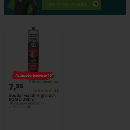
Doe de keuzehulp
Actiecode: bouwvak10
7,
95
(11)
Soudal Fix All High Tack
KOMO 290ml
Ultrasterke elastische
verlijmingskit!