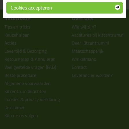
uit voorraad leverbaar
wanneer je afhaalt
Cookies accepteren
Informatie
Over ons
Tips en tricks
Wie wij zijn?
Keuzehulpen
Vacatures bij kitcentrum.nl
Acties
Over Kitcentrum.nl
Levertijd & Bezorging
Maatschappelijk
Retourneren & Annuleren
Winkelmand
Veel gestelde vragen (FAQ)
Contact
Bestelprocedure
Leverancier worden?
Algemene voorwaarden
Kitcentrum berichten
Cookies & privacy verklaring
Disclaimer
Kit cursus volgen