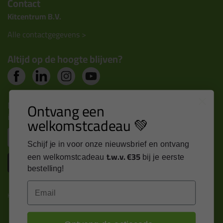
Contact
Kitcentrum B.V.
Alle contactgegevens >
Altijd op de hoogte blijven?
Nieuws, tips en exclusieve deals rechtstreeks in je
Ontvang een
inbox
welkomstcadeau 💚
Email
Schijf je in voor onze nieuwsbrief en ontvang
t.w.v. €35
een welkomstcadeau
bij je eerste
Inschrijven
bestelling!
Email
Kitcentrum is trots op: