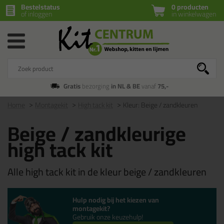
Bestelstatus
0 producten
of inloggen
in winkelwagen
Gratis
bezorging
in NL & BE
vanaf
75,-
Home
Montagekit
High tack kit
Kleur: Beige / zandkleuren
Beige / zandkleurige
high tack kit
Alle high tack kit in de kleur beige / zandkleuren
Hulp nodig bij het kiezen van
montagekit?
Gebruik onze keuzehulp!