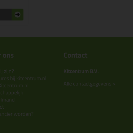
 ons
Contact
j zijn?
Kitcentrum B.V.
res bij kitcentrum.nl
Alle contactgegevens >
Kitcentrum.nl
chappelijk
elmand
ct
ancier worden?