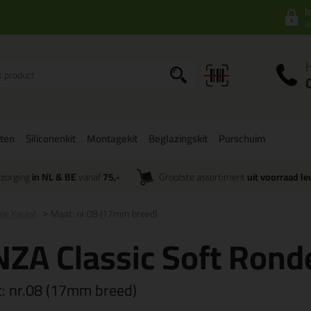
I
a
ten
Siliconenkit
Montagekit
Beglazingskit
Purschuim
zorging
in NL & BE
vanaf
75,-
Grootste assortiment
uit voorraad le
nde Kwast
Maat: nr.08 (17mm breed)
ZA Classic Soft Rond
t:
nr.08 (17mm breed)