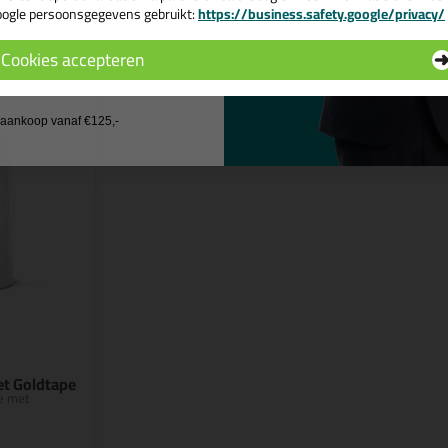
ogle persoonsgegevens gebruikt:
https://business.safety.google/privacy/
 de actiecode ›
n
Cookies accepteren
 wil geen cadeau
j aankoop vanaf €125,-
et Goldtape
e met