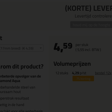
(KORTE) LEVE
Levertijd controleren
houd mij op de hoogte
t
4,
59
per stuk
 (17mm breed) (€ 4,59)
(
5,
55
incl. BTW )
Volumeprijzen
rom dit product?
12
stuks
4,29
p/st
bestel 12x
rbeterde opvolger van de
7%
korting
iamond Aqua
nbehandelde steel van
uurzaam hout
perstrak resultaat
ettig in de hand
schikt voor alle waterbasis