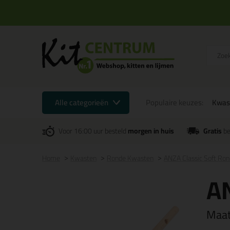
Alle categorieën
Populaire keuzes:
Kwas
Voor 16:00 uur besteld
morgen in huis
Gratis
be
Home
Kwasten
Ronde Kwasten
ANZA Classic Soft Ro
AN
Maa