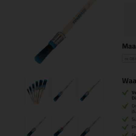
Maa
nr.08
Waa
Ve
D
O
d
Su
Pr
Ge