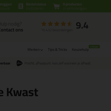
nloggen
Bestelstatus
0 producten
ccount
controleren
in winkelwagen
9.4
Hulp nodig?
Contact ons
16.432 beoordelingen
Merken
Tips & Tricks
Keuzehulp
verbaar
PostNL afhaalpunt: kies zelf wanneer je afhaalt
e Kwast