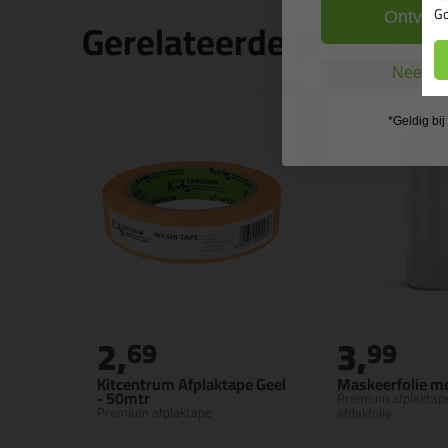
Go
Ontvang
Gerelateerde producte
Nee, ik
*Geldig bi
2,
3,
69
99
Kitcentrum Afplaktape Geel
Maskeerfolie m
- 50mtr
Premium afplaktap
Premium afplaktape
afdekfolie