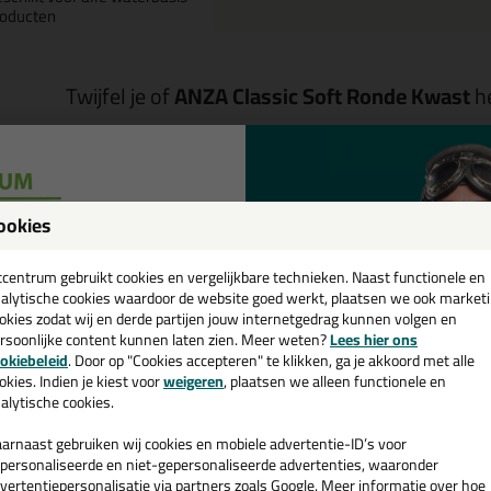
roducten
Twijfel je of
ANZA Classic Soft Ronde Kwast
he
Start de check
ookies
een
Omschrijving
cadeau 💚
tcentrum gebruikt cookies en vergelijkbare technieken. Naast functionele en
NZA Classic Soft Ronde Kwast in
alytische cookies waardoor de website goed werkt, plaatsen we ook market
okies zodat wij en derde partijen jouw internetgedrag kunnen volgen en
rsoonlijke content kunnen laten zien. Meer weten?
Lees hier ons
tel de ANZA Classic Soft Ronde Kwast in nr.08 (17mm breed) vandaag n
e nieuwsbrief en ontvang een
okiebeleid
. Door op "Cookies accepteren" te klikken, ga je akkoord met alle
v. €35,-
bij je eerste bestelling!
okies. Indien je kiest voor
weigeren
, plaatsen we alleen functionele en
 je meer weten over de toepassing en kenmerken van dit product?
Lees 
alytische cookies.
arnaast gebruiken wij cookies en mobiele advertentie-ID’s voor
personaliseerde en niet-gepersonaliseerde advertenties, waaronder
vertentiepersonalisatie via partners zoals Google. Meer informatie over hoe