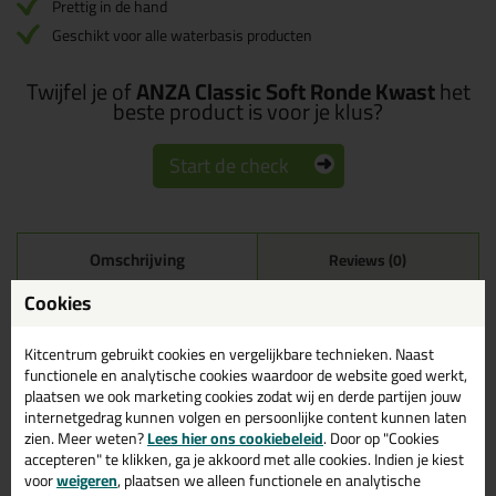
Prettig in de hand
Geschikt voor alle waterbasis producten
Twijfel je of
ANZA Classic Soft Ronde Kwast
het
beste product is voor je klus?
Start de check
Omschrijving
Reviews (0)
Cookies
ANZA Classic Soft Ronde
Kwast in nr. 12 (22mm
breed)
Kitcentrum gebruikt cookies en vergelijkbare technieken. Naast
functionele en analytische cookies waardoor de website goed werkt,
plaatsen we ook marketing cookies zodat wij en derde partijen jouw
Bestel de ANZA Classic Soft Ronde Kwast in nr. 12 (22mm breed)
internetgedrag kunnen volgen en persoonlijke content kunnen laten
vandaag nog! Vandaag besteld = morgen in huis.
zien. Meer weten?
Lees hier ons cookiebeleid
. Door op "Cookies
accepteren" te klikken, ga je akkoord met alle cookies. Indien je kiest
Wil je meer weten over de toepassing en kenmerken van dit
voor
weigeren
, plaatsen we alleen functionele en analytische
product?
Lees alles over dit product >