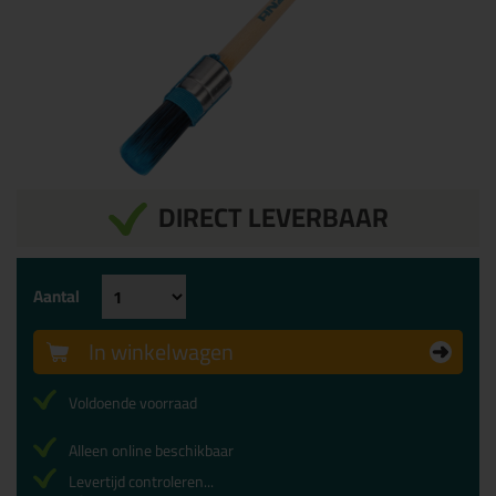
DIRECT LEVERBAAR
Aantal
In winkelwagen
Voldoende voorraad
Alleen online beschikbaar
Levertijd controleren...