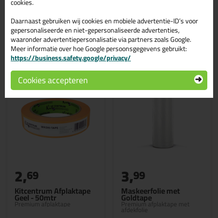
cookies.
Daarnaast gebruiken wij cookies en mobiele advertentie-ID’s voor
gepersonaliseerde en niet-gepersonaliseerde advertenties,
waaronder advertentiepersonalisatie via partners zoals Google.
Gerelateerde producten
Meer informatie over hoe Google persoonsgegevens gebruikt:
https://business.safety.google/privacy/
Cookies accepteren
2,
3,
69
99
Kitcentrum Afplaktape
Maskeerfolie met
Geel - 50mtr
Goldtape
Premium afplaktape
Premium afplaktape met
afdekfolie