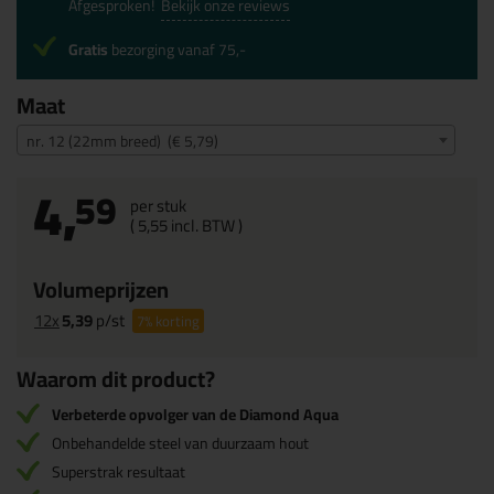
Afgesproken!
Bekijk onze reviews
Gratis
bezorging vanaf 75,-
Maat
nr. 12 (22mm breed) (€ 5,79)
4,
59
per stuk
(
5,
55
incl. BTW )
Volumeprijzen
12x
5,39
p/st
7%
korting
Waarom dit product?
Verbeterde opvolger van de Diamond Aqua
Onbehandelde steel van duurzaam hout
Superstrak resultaat