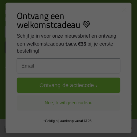
Nieuws, tips en exclusieve deals rechtstreeks in je
Ontvang een
inbox
welkomstcadeau 💚
Email
Schijf je in voor onze nieuwsbrief en ontvang
t.w.v. €35
een welkomstcadeau
bij je eerste
Inschrijven
bestelling!
Email
Kitcentrum is trots op:
Ontvang de actiecode ›
Alle prijzen zijn in EURO en excl. 21% BTW
Nee, ik wil geen cadeau
wijzig naar incl. BTW
*Geldig bij aankoop vanaf €125,-