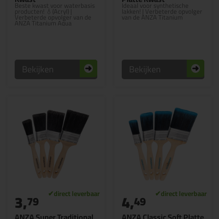
Beste kwast voor waterbasis
Ideaal voor synthetische
producten! 💧(Acryl) |
lakken! | Verbeterde opvolger
Verbeterde opvolger van de
van de ANZA Titanium
ANZA Titanium Aqua
Bekijken
Bekijken
3,
4,
79
49
ANZA Super Traditional
ANZA Classic Soft Platte