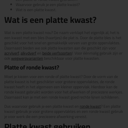
Waarvoor gebruik je een platte kwast?
Wat is een platte kwast.
Wat is een platte kwast?
Wat is een platte kwast nou? De naam verklapt het eigenlijk al, het is
een kwast met een bles (haartjes) die plat is. Door de platte bles is het
geschikt voor het snel en gemakkelijk verven van grote oppervlaktes.
Daarnaast bieden we ook platte kwasten aan die geschikt zijn voor
acrylverf
,
alkydverf
en
beide verfsoorten
! Voor éénmalig gebruik zijn er
ook
wegwerpvarianten
beschikbaar voor platte kwasten.
Platte of ronde kwast?
Moet je kiezen voor een ronde of platte kwast? Door de vorm van de
platte kwast is het geschikter voor grotere oppervlaktes, de ronde
kwast heeft in het algemeen een kleiner oppervlak. Hierdoor kan de
ronde kwast gebruikt worden voor het afwerken of preciezere werkjes.
Daarnaast kan je met een ronde kwast goed rechte lijnen schilderen.
Dus waarvoor gebruik je een platte kwast en
ronde kwast
? Een platte
kwast gebruik je voor grotere oppervlaktes en een ronde kwast gebruik
je voor werk die een preciezere afwerking vereist.
Platte kwast gebruiken