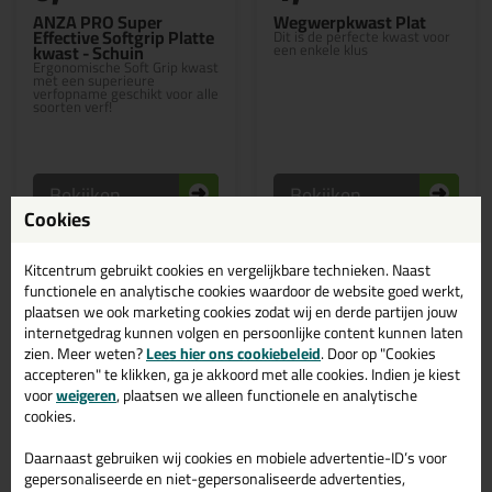
ANZA PRO Super
Wegwerpkwast Plat
Effective Softgrip Platte
Dit is de perfecte kwast voor
kwast - Schuin
een enkele klus
Ergonomische Soft Grip kwast
met een superieure
verfopname geschikt voor alle
soorten verf!
Bekijken
Bekijken
Cookies
Kitcentrum gebruikt cookies en vergelijkbare technieken. Naast
functionele en analytische cookies waardoor de website goed werkt,
plaatsen we ook marketing cookies zodat wij en derde partijen jouw
internetgedrag kunnen volgen en persoonlijke content kunnen laten
zien. Meer weten?
Lees hier ons cookiebeleid
. Door op "Cookies
accepteren" te klikken, ga je akkoord met alle cookies. Indien je kiest
voor
weigeren
, plaatsen we alleen functionele en analytische
cookies.
Daarnaast gebruiken wij cookies en mobiele advertentie-ID’s voor
gepersonaliseerde en niet-gepersonaliseerde advertenties,