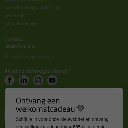
Cookies & privacy verklaring
Disclaimer
Kit cursus volgen
Contact
Kitcentrum B.V.
Alle contactgegevens >
Altijd op de hoogte blijven?
Nieuws, tips en exclusieve deals rechtstreeks in je
Ontvang een
inbox
welkomstcadeau 💚
Email
Schijf je in voor onze nieuwsbrief en ontvang
t.w.v. €35
een welkomstcadeau
bij je eerste