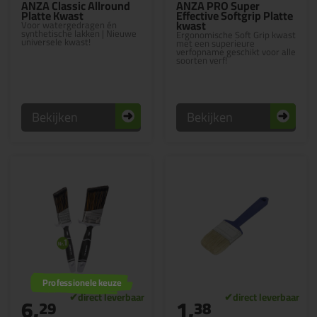
ANZA Classic Allround
ANZA PRO Super
Platte Kwast
Effective Softgrip Platte
kwast
Voor watergedragen én
synthetische lakken | Nieuwe
Ergonomische Soft Grip kwast
universele kwast!
met een superieure
verfopname geschikt voor alle
soorten verf!
Bekijken
Bekijken
Professionele keuze
6,
1,
29
38