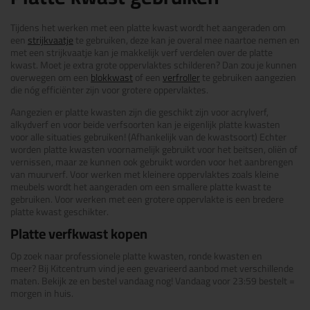
Tijdens het werken met een platte kwast wordt het aangeraden om
een
strijkvaatje
te gebruiken, deze kan je overal mee naartoe nemen en
met een strijkvaatje kan je makkelijk verf verdelen over de platte
kwast. Moet je extra grote oppervlaktes schilderen? Dan zou je kunnen
overwegen om een
blokkwast
of een
verfroller
te gebruiken aangezien
die nóg efficiënter zijn voor grotere oppervlaktes.
Aangezien er platte kwasten zijn die geschikt zijn voor acrylverf,
alkydverf en voor beide verfsoorten kan je eigenlijk platte kwasten
voor alle situaties gebruiken! (Afhankelijk van de kwastsoort) Echter
worden platte kwasten voornamelijk gebruikt voor het beitsen, oliën of
vernissen, maar ze kunnen ook gebruikt worden voor het aanbrengen
van muurverf. Voor werken met kleinere oppervlaktes zoals kleine
meubels wordt het aangeraden om een smallere platte kwast te
gebruiken. Voor werken met een grotere oppervlakte is een bredere
platte kwast geschikter.
Platte verfkwast kopen
Op zoek naar professionele platte kwasten, ronde kwasten en
meer? Bij Kitcentrum vind je een gevarieerd aanbod met verschillende
maten. Bekijk ze en bestel vandaag nog! Vandaag voor 23:59 bestelt =
morgen in huis.