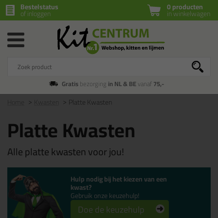
Bestelstatus
0 producten
of inloggen
in winkelwagen
Gratis
bezorging
in NL & BE
vanaf
75,-
Home
Kwasten
Platte Kwasten
Platte Kwasten
Alle platte kwasten voor jou!
Hulp nodig bij het kiezen van een
kwast?
Gebruik onze keuzehulp!
Doe de keuzehulp