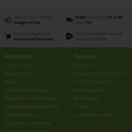
Voor 21:00 uur besteld
Gratis
bezorging in
NL & BE
morgen in huis
vanaf
75,-
Grootste assortiment
PostNL afhaalpunt: kies zelf
uit voorraad leverbaar
wanneer je afhaalt
Informatie
Over ons
Tips en tricks
Wie wij zijn?
Keuzehulpen
Vacatures bij kitcentrum.nl
Acties
Over Kitcentrum.nl
Levertijd & Bezorging
Maatschappelijk
Retourneren & Annuleren
Winkelmand
Veel gestelde vragen (FAQ)
Contact
Bestelprocedure
Leverancier worden?
Algemene voorwaarden
Kitcentrum berichten