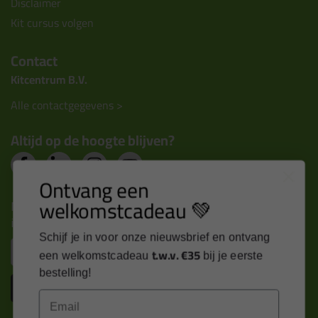
Disclaimer
Kit cursus volgen
Contact
Kitcentrum B.V.
Alle contactgegevens >
Altijd op de hoogte blijven?
Ontvang een
welkomstcadeau 💚
Nieuws, tips en exclusieve deals rechtstreeks in je
inbox
Schijf je in voor onze nieuwsbrief en ontvang
Email
t.w.v. €35
een welkomstcadeau
bij je eerste
bestelling!
Inschrijven
Email