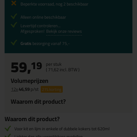
Beperkte voorraad, nog 2 beschikbaar
Alleen online beschikbaar
Levertijd controleren...
Afgesproken!
Bekijk onze reviews
Gratis
bezorging vanaf 75,-
59,
19
per stuk
(
71,
62
incl. BTW )
Volumeprijzen
12x
46,59
p/st
21%
korting
Waarom dit product?
Waarom dit product?
Voor kit en lijm in enkele of dubbele kokers tot 620ml
Lichter dan alle vergelijkbare modellen