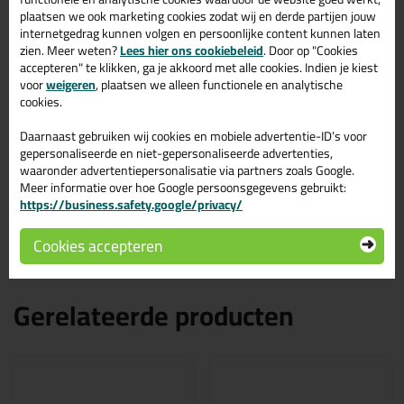
plaatsen we ook marketing cookies zodat wij en derde partijen jouw
Kenmerken
internetgedrag kunnen volgen en persoonlijke content kunnen laten
Compleet magnesiumframe voor duurzaamheid en
zien. Meer weten?
Lees hier ons cookiebeleid
. Door op "Cookies
lichtheid.
accepteren" te klikken, ga je akkoord met alle cookies. Indien je kiest
Krachtoverbrenging van 25:1 voor efficiënte toepassing.
voor
weigeren
, plaatsen we alleen functionele en analytische
Zwarte kleur voor een stijlvolle uitstraling.
cookies.
Duurzaam gereedschap met Magnesium-Housing - lichter
dan vergelijkbare modellen - vooruitstrevende technologie.
Daarnaast gebruiken wij cookies en mobiele advertentie-ID’s voor
Verwisselbare drukplaten voor verschillende
gepersonaliseerde en niet-gepersonaliseerde advertenties,
mengverhoudingen: 1:1, 3:1, 10:1.
waaronder advertentiepersonalisatie via partners zoals Google.
Bescherming tegen corrosie voor stuwkracht- en
Meer informatie over hoe Google persoonsgegevens gebruikt:
aandrijfdelen dankzij een speciale zwarte legering.
https://business.safety.google/privacy/
Geschikt voor zowel dubbele patronen tot 620 ml als
individuele cartridges (2x 310 ml).
Cookies accepteren
Gerelateerde producten