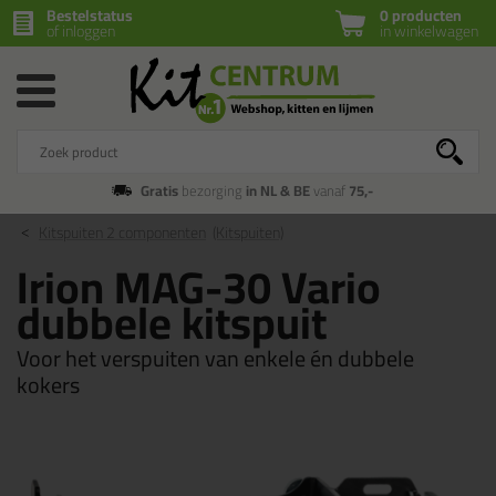
Bestelstatus
0 producten
of inloggen
in winkelwagen
Gratis
bezorging
in NL & BE
vanaf
75,-
Kitspuiten 2 componenten
(Kitspuiten)
Irion MAG-30 Vario
dubbele kitspuit
Voor het verspuiten van enkele én dubbele
kokers