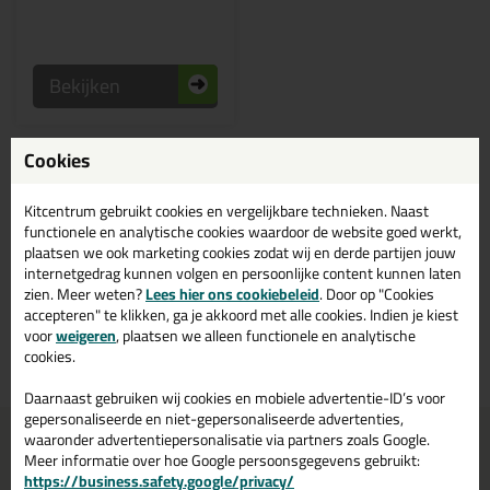
Bekijken
Cookies
Beige / zandkleurige
houtrotvuller kopen? Bestel
Kitcentrum gebruikt cookies en vergelijkbare technieken. Naast
houtrotvuller in de kleur beige /
functionele en analytische cookies waardoor de website goed werkt,
zandkleuren bij Kitcentrum.nl
plaatsen we ook marketing cookies zodat wij en derde partijen jouw
internetgedrag kunnen volgen en persoonlijke content kunnen laten
zien. Meer weten?
Lees hier ons cookiebeleid
. Door op "Cookies
Bestaat houtrotvuller ook in de kleur beige / zandkleuren? Bestel je
accepteren" te klikken, ga je akkoord met alle cookies. Indien je kiest
houtrotvuller beige / zandkleuren daarom gemakkelijk en snel op
voor
weigeren
, plaatsen we alleen functionele en analytische
Kitcentrum.nl!
cookies.
Daarnaast gebruiken wij cookies en mobiele advertentie-ID’s voor
gepersonaliseerde en niet-gepersonaliseerde advertenties,
Voor 21:00 uur besteld
Gratis
bezorging in
NL & BE
waaronder advertentiepersonalisatie via partners zoals Google.
morgen in huis
vanaf
75,-
Meer informatie over hoe Google persoonsgegevens gebruikt:
https://business.safety.google/privacy/