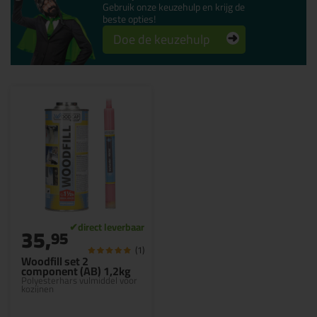
Gebruik onze keuzehulp en krijg de
beste opties!
Doe de keuzehulp
35,
95
(1)
Woodfill set 2
component (AB) 1,2kg
Polyesterhars vulmiddel voor
kozijnen