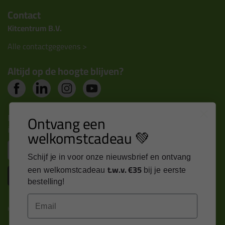
Contact
Kitcentrum B.V.
Alle contactgegevens >
Altijd op de hoogte blijven?
Nieuws, tips en exclusieve deals rechtstreeks in je
Ontvang een
inbox
welkomstcadeau 💚
Email
Schijf je in voor onze nieuwsbrief en ontvang
t.w.v. €35
een welkomstcadeau
bij je eerste
Inschrijven
bestelling!
Email
Kitcentrum is trots op: