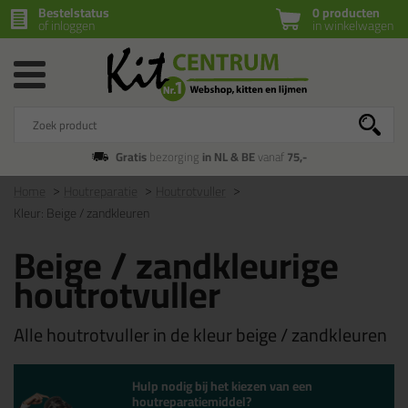
Bestelstatus
0 producten
of inloggen
in winkelwagen
Gratis
bezorging
in NL & BE
vanaf
75,-
Home
Houtreparatie
Houtrotvuller
Kleur: Beige / zandkleuren
Beige / zandkleurige
houtrotvuller
Alle houtrotvuller in de kleur beige / zandkleuren
Hulp nodig bij het kiezen van een
houtreparatiemiddel?