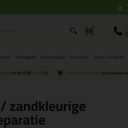
I
a
onenkit
Montagekit
Beglazingskit
Purschuim
Gevel- & Vloerkit
zorging
in NL & BE
vanaf
75,-
Grootste assortiment
uit voorraad le
 / zandkleurige
eparatie