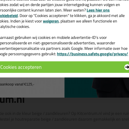
okies zodat wij en derde partijen jouw internetgedrag kunnen volgen en
5,
35,
55
9
rsoonlijke content kunnen laten zien. Meer weten?
Lees hier ons
e nieuwsbrief en ontvang een
(1)
okiebeleid
. Door op "Cookies accepteren" te klikken, ga je akkoord met alle
v. €35,-
bij je eerste bestelling!
okies. Indien je kiest voor
weigeren
, plaatsen we alleen functionele en
baar Hout
Frencken Kneedbaar Hout
Woodfill s
125ml
(AB) 1,2kg
alytische cookies.
an
Vullen/repareren van
Polyesterhars
igingen in
oppervlaktebeschadigingen in
kozijnen
arnaast gebruiken wij cookies en mobiele advertentie-ID’s voor
hout
personaliseerde en niet-gepersonaliseerde advertenties, waaronder
vertentiepersonalisatie via partners zoals Google. Meer informatie over hoe
Bekijken
Bekijke
ogle persoonsgegevens gebruikt:
https://business.safety.google/privacy/
 de actiecode ›
Cookies accepteren
 wil geen cadeau
 zandkleurige houtreparatie 
ratie in de kleur beige / zan
j aankoop vanaf €125,-
rum.nl
ie ook in de kleur beige / zandkleuren? Op Kitcentrum.nl vind je een ru
estel je houtreparatie beige / zandkleuren daarom gemakkelijk en snel