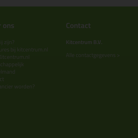
 ons
Contact
j zijn?
Kitcentrum B.V.
res bij kitcentrum.nl
Alle contactgegevens >
Kitcentrum.nl
chappelijk
elmand
ct
ancier worden?