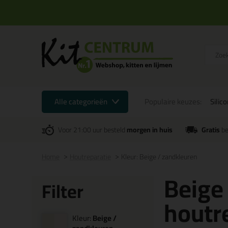
Alle categorieën
Populaire keuzes:
Silic
Voor 21:00 uur besteld
morgen in huis
Gratis
be
Home
Houtreparatie
Kleur: Beige / zandkleuren
Beige
Filter
houtr
Kleur:
Beige /