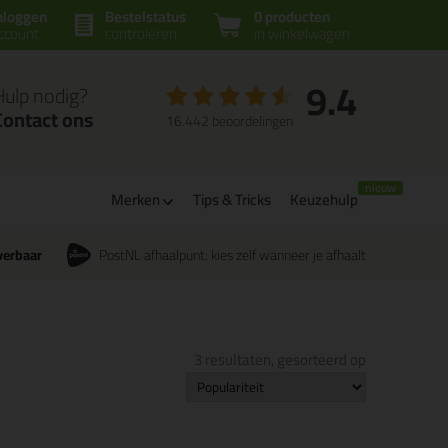
nloggen
Bestelstatus
0 producten
ccount
controleren
in winkelwagen
9.4
Hulp nodig?
Contact ons
16.442 beoordelingen
Merken
Tips & Tricks
Keuzehulp
verbaar
PostNL afhaalpunt: kies zelf wanneer je afhaalt
3 resultaten, gesorteerd op