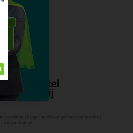
5
(1)
et 2 component
 vulmiddel voor
n
kopen? Bestel
dkleuren bij
im assortiment beige / zandkleurige houtreparatie in de
 op Kitcentrum.nl!