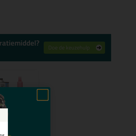
aratiemiddel?
Doe de keuzehulp
ing