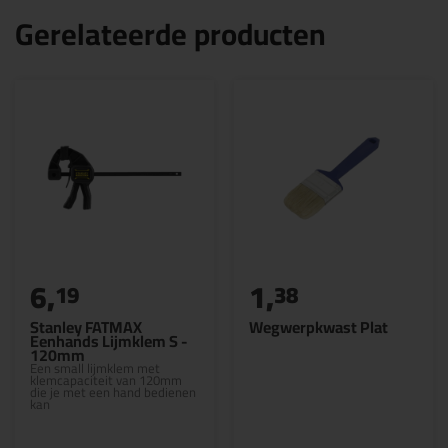
Gerelateerde producten
6,
1,
19
38
Stanley FATMAX
Wegwerpkwast Plat
Eenhands Lijmklem S -
120mm
Een small lijmklem met
klemcapaciteit van 120mm
die je met een hand bedienen
kan