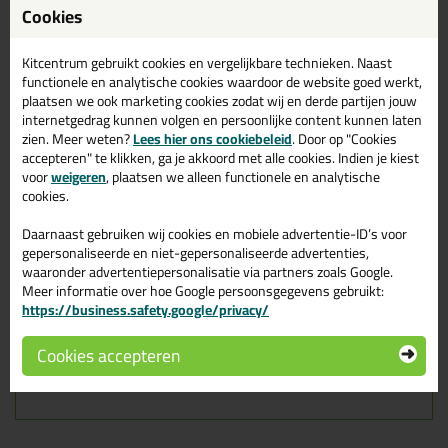
Cookies
Verbinding binnen 30 minuten monteren en minimaal 3 uur
fixeren.
Kitcentrum gebruikt cookies en vergelijkbare technieken. Naast
Vlekken/resten verwijderen
functionele en analytische cookies waardoor de website goed werkt,
plaatsen we ook marketing cookies zodat wij en derde partijen jouw
Als de lijmresten nog nat zijn, dan kun je het verwijderen met
internetgedrag kunnen volgen en persoonlijke content kunnen laten
de
Griffon Reiniger
. Zijn de lijmresten opgedroogd? Deze zijn
zien. Meer weten?
Lees hier ons cookiebeleid
. Door op "Cookies
alleen mechanisch te verwijderen.
accepteren" te klikken, ga je akkoord met alle cookies. Indien je kiest
voor
weigeren
, plaatsen we alleen functionele en analytische
Verwerkingsomstandigheden
cookies.
De temperatuur van omgeving, lijm en te lijmen materialen mag
Daarnaast gebruiken wij cookies en mobiele advertentie-ID’s voor
niet lager zijn dan +5°C. Het houtvochtigheidsgehalte bij voorkeur
gepersonaliseerde en niet-gepersonaliseerde advertenties,
tussen de 10% en 18% (max. 25%).
waaronder advertentiepersonalisatie via partners zoals Google.
Meer informatie over hoe Google persoonsgegevens gebruikt:
Opslag
https://business.safety.google/privacy/
Je moet de Griffon WOOD MAX Power opslaan in een gesloten
Cookies accepteren
verpakking op een droge plek, met een temperatuur tussen +5°C
en +25°C.