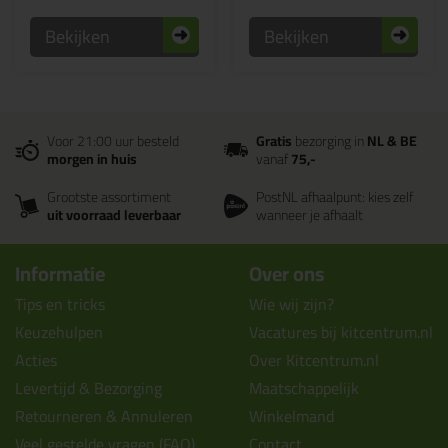
Bekijken
Bekijken
Voor 21:00 uur besteld
Gratis
bezorging in
NL & BE
morgen in huis
vanaf
75,-
Grootste assortiment
PostNL afhaalpunt: kies zelf
uit voorraad leverbaar
wanneer je afhaalt
Informatie
Over ons
Tips en tricks
Wie wij zijn?
Keuzehulpen
Vacatures bij kitcentrum.nl
Acties
Over Kitcentrum.nl
Levertijd & Bezorging
Maatschappelijk
Retourneren & Annuleren
Winkelmand
Veel gestelde vragen (FAQ)
Contact