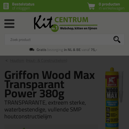
Bestelstatus
0 producten
of inloggen
in winkelwagen
Gratis
bezorging
in NL & BE
vanaf
75,-
Houtlijm
(Hout- & Constructielijm)
Griffon Wood Max
Transparant
Power 380g
TRANSPARANTE, extreem sterke,
waterbestendige, vullende SMP
houtconstructielijm