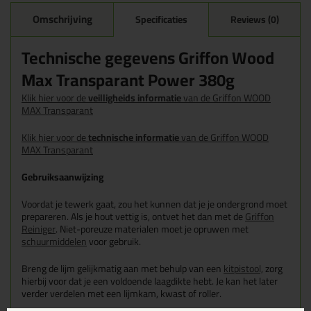
Omschrijving
Specificaties
Reviews (0)
Technische gegevens Griffon Wood
Max Transparant Power 380g
Klik hier voor de
veilligheids informatie
van de Griffon WOOD
MAX Transparant
Klik hier voor de
technische informatie
van de Griffon WOOD
MAX Transparant
Gebruiksaanwijzing
Voordat je tewerk gaat, zou het kunnen dat je je ondergrond moet
prepareren. Als je hout vettig is, ontvet het dan met de
Griffon
Reiniger
. Niet-poreuze materialen moet je opruwen met
schuurmiddelen
voor gebruik.
Breng de lijm gelijkmatig aan met behulp van een
kitpistool,
zorg
hierbij voor dat je een voldoende laagdikte hebt. Je kan het later
verder verdelen met een lijmkam, kwast of roller.