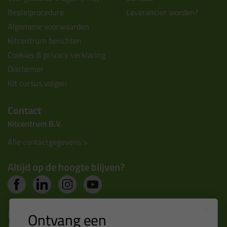
Bestelprocedure
Leverancier worden?
Algemene voorwaarden
Kitcentrum berichten
Cookies & privacy verklaring
Disclaimer
Kit cursus volgen
Contact
Kitcentrum B.V.
Alle contactgegevens >
Altijd op de hoogte blijven?
Nieuws, tips en exclusieve deals rechtstreeks in je
Ontvang een
inbox