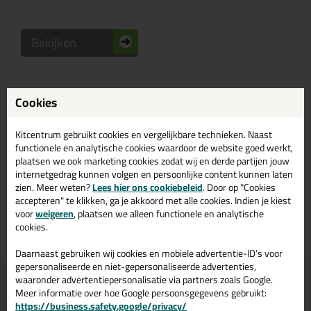
Bekijken
Bruine / houtkleurige houtlijm
Cookies
kopen? Bestel houtlijm in de
kleur bruin / houtkleuren bij
Kitcentrum gebruikt cookies en vergelijkbare technieken. Naast
Kitcentrum.nl
functionele en analytische cookies waardoor de website goed werkt,
plaatsen we ook marketing cookies zodat wij en derde partijen jouw
internetgedrag kunnen volgen en persoonlijke content kunnen laten
Bestaat houtlijm ook in de kleur bruin / houtkleuren? Op Kitcentrum.nl
zien. Meer weten?
Lees hier ons cookiebeleid
. Door op "Cookies
vind je een ruim assortiment bruine / houtkleurige houtlijm in de
accepteren" te klikken, ga je akkoord met alle cookies. Indien je kiest
merken: Frencken. Bestel je houtlijm bruin / houtkleuren daarom
voor
weigeren
, plaatsen we alleen functionele en analytische
gemakkelijk en snel op Kitcentrum.nl!
cookies.
Daarnaast gebruiken wij cookies en mobiele advertentie-ID’s voor
gepersonaliseerde en niet-gepersonaliseerde advertenties,
Voor 21:00 uur besteld
Gratis
bezorging in
NL & BE
waaronder advertentiepersonalisatie via partners zoals Google.
morgen in huis
vanaf
75,-
Meer informatie over hoe Google persoonsgegevens gebruikt:
https://business.safety.google/privacy/