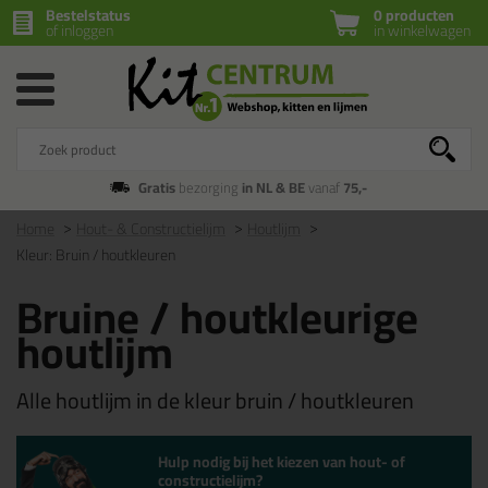
Bestelstatus
0 producten
of inloggen
in winkelwagen
Gratis
bezorging
in NL & BE
vanaf
75,-
Home
Hout- & Constructielijm
Houtlijm
Kleur: Bruin / houtkleuren
Bruine / houtkleurige
houtlijm
Alle houtlijm in de kleur bruin / houtkleuren
Hulp nodig bij het kiezen van hout- of
constructielijm?