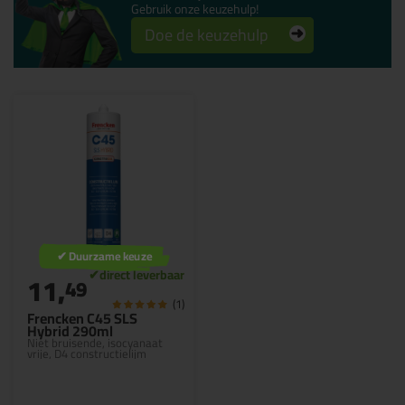
Gebruik onze keuzehulp!
Doe de keuzehulp
✔ Duurzame keuze
11,
49
(1)
Frencken C45 SLS
Hybrid 290ml
Niet bruisende, isocyanaat
vrije, D4 constructielijm