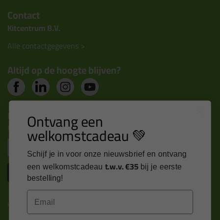
Contact
Kitcentrum B.V.
Alle contactgegevens >
Altijd op de hoogte blijven?
Nieuws, tips en exclusieve deals rechtstreeks in je
Ontvang een
inbox
welkomstcadeau 💚
Email
Schijf je in voor onze nieuwsbrief en ontvang
t.w.v. €35
een welkomstcadeau
bij je eerste
Inschrijven
bestelling!
Email
Kitcentrum is trots op: