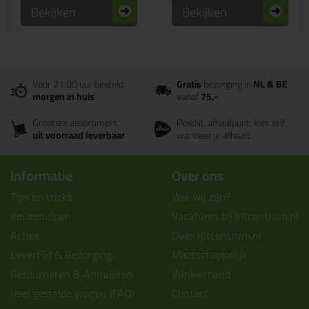
Bekijken
Bekijken
Voor 21:00 uur besteld
Gratis
bezorging in
NL & BE
morgen in huis
vanaf
75,-
Grootste assortiment
PostNL afhaalpunt: kies zelf
uit voorraad leverbaar
wanneer je afhaalt
Informatie
Over ons
Tips en tricks
Wie wij zijn?
Keuzehulpen
Vacatures bij kitcentrum.nl
Acties
Over Kitcentrum.nl
Levertijd & Bezorging
Maatschappelijk
Retourneren & Annuleren
Winkelmand
Veel gestelde vragen (FAQ)
Contact