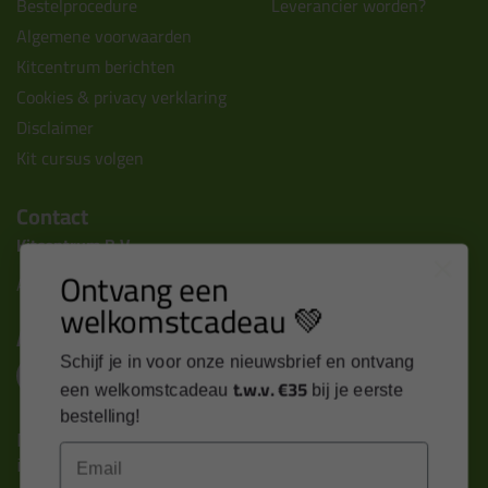
Bestelprocedure
Leverancier worden?
Algemene voorwaarden
Kitcentrum berichten
Cookies & privacy verklaring
Disclaimer
Kit cursus volgen
Contact
Kitcentrum B.V.
Ontvang een
Alle contactgegevens >
welkomstcadeau 💚
Altijd op de hoogte blijven?
Schijf je in voor onze nieuwsbrief en ontvang
t.w.v. €35
een welkomstcadeau
bij je eerste
bestelling!
Nieuws, tips en exclusieve deals rechtstreeks in je
Email
inbox