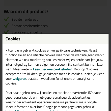
Waarom dit product?
Zachte handgreep
Zachte beschermkappen
Sterke vergrendeling
Cookies
Koudgewalst staal
Kitcentrum gebruikt cookies en vergelijkbare technieken. Naast
Omschrijving
functionele en analytische cookies waardoor de website goed werkt,
Reviews (0)
plaatsen we ook marketing cookies zodat wij en derde partijen jouw
internetgedrag kunnen volgen en persoonlijke content kunnen laten
Stanley FATMAX
Reviews voor:
zien. Meer weten?
Lees hier ons cookiebeleid
. Door op "Cookies
accepteren" te klikken, ga je akkoord met alle cookies. Indien je kiest
Spanklem - 400mm
voor
weigeren
, plaatsen we alleen functionele en analytische
cookies.
Er zijn nog geen reviews geschreven voor Stanley FATMAX
Spanklem - 400mm.
Schrijf als eerste een review!
Daarnaast gebruiken wij cookies en mobiele advertentie-ID’s voor
gepersonaliseerde en niet-gepersonaliseerde advertenties,
waaronder advertentiepersonalisatie via partners zoals Google.
Meer informatie over hoe Google persoonsgegevens gebruikt: