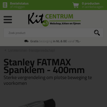
Bestelstatus
0 producten
of inloggen
in winkelwagen
Gratis
bezorging
in NL & BE
vanaf
75,-
Lijmklemmen
(Handgereedschap)
Stanley FATMAX
Spanklem - 400mm
Sterke vergrendeling om plotse beweging te
voorkomen