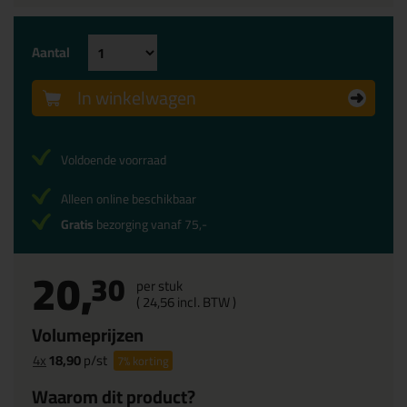
Aantal
In winkelwagen
Voldoende voorraad
Alleen online beschikbaar
Gratis
bezorging vanaf 75,-
20,
30
per stuk
(
24,
56
incl. BTW )
Volumeprijzen
4x
18,90
p/st
7%
korting
Waarom dit product?