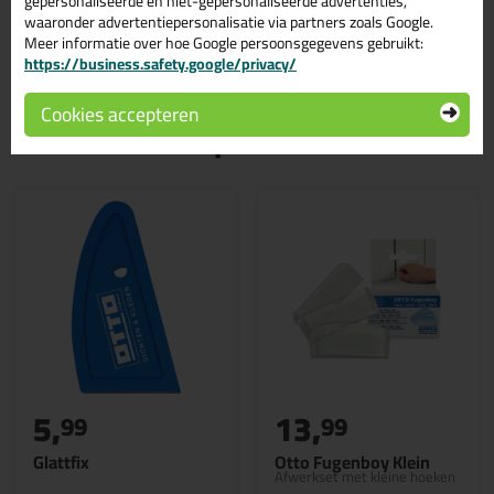
afvalbak verwijdert worden.
gepersonaliseerde en niet-gepersonaliseerde advertenties,
waaronder advertentiepersonalisatie via partners zoals Google.
Meer informatie over hoe Google persoonsgegevens gebruikt:
https://business.safety.google/privacy/
Cookies accepteren
Gerelateerde producten
5,
13,
99
99
Glattfix
Otto Fugenboy Klein
Afwerkset met kleine hoeken