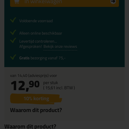
In winkelwagen
Voldoende voorraad
Alleen online beschikbaar
Levertijd controleren...
Afgesproken!
Bekijk onze reviews
Gratis
bezorging vanaf 75,-
van
14,40
(adviesprijs) voor
12,
90
per stuk
(
15,
61
incl. BTW )
10
% korting
Waarom dit product?
Waarom dit product?