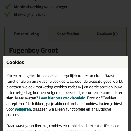
Mooie afwerking
van kitvoegen
Makkelijk
af steken
Omschrijving
Specificaties
Reviews (0)
Fugenboy Groot
Cookies
Wanneer gebruik je de Otto Chemie Fugenboy Groot?
De Fugenboy Groot van Otto Chemie is een set met professioneel
Kitcentrum gebruikt cookies en vergelijkbare technieken. Naast
afwerkgereedschap van zeer hoogwaardig kunststof. Om kit nog
functionele en analytische cookies waardoor de website goed werkt,
makkelijker "af te steken".
plaatsen we ook marketing cookies zodat wij en derde partijen jouw
internetgedrag kunnen volgen en persoonlijke content kunnen laten
Hoe gebruik je de Otto Chemie Fugenboy Groot?
zien. Meer weten?
Lees hier ons cookiebeleid
. Door op "Cookies
Van tevoren is het van belang om de Otto Chemie Fugenboy
accepteren" te klikken, ga je akkoord met alle cookies. Indien je kiest
Groot te bevochtigen in een schone bak met de
Otto Afwerkzeep
voor
weigeren
, plaatsen we alleen functionele en analytische
GL
(opgelet: voor het gebruik op marmer en natuureen moet de
cookies.
Ottoseal Marmer GLM
afwerkzeep gebruikt worden). Hierna is
het mogelijk om de Fugenboy met gelijkmatige druk over de
Daarnaast gebruiken wij cookies en mobiele advertentie-ID’s voor
gevulde voeg te trekken. De overtollige afdichtkit kan in de