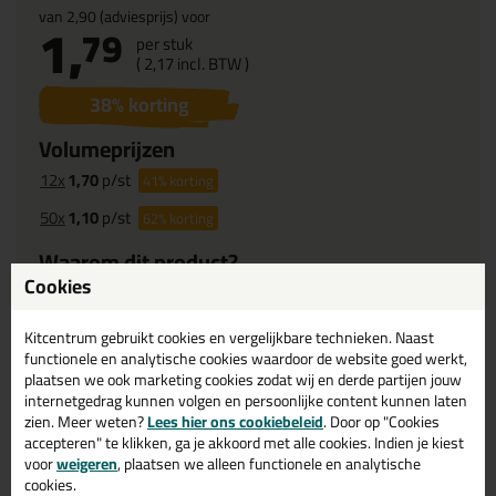
van
2,90
(adviesprijs) voor
1,
79
per stuk
(
2,
17
incl. BTW )
38
% korting
Volumeprijzen
12x
1,70
p/st
41%
korting
50x
1,10
p/st
62%
korting
Waarom dit product?
Cookies
Waarom dit product?
Kitcentrum gebruikt cookies en vergelijkbare technieken. Naast
functionele en analytische cookies waardoor de website goed werkt,
Met
4.5 sterren
beoordeeld
plaatsen we ook marketing cookies zodat wij en derde partijen jouw
internetgedrag kunnen volgen en persoonlijke content kunnen laten
zien. Meer weten?
Lees hier ons cookiebeleid
. Door op "Cookies
Omschrijving
Reviews (2)
accepteren" te klikken, ga je akkoord met alle cookies. Indien je kiest
voor
weigeren
, plaatsen we alleen functionele en analytische
Lege kitkoker + zuiger &
cookies.