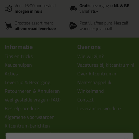
Voor 16:00 uur besteld
Gratis
bezorging in
NL & BE
morgen in huis
vanaf
75,-
Grootste assortiment
PostNL afhaalpunt: kies zelf
uit voorraad leverbaar
wanneer je afhaalt
Informatie
Over ons
Tips en tricks
Wie wij zijn?
Keuzehulpen
Vacatures bij kitcentrum.nl
Acties
Over Kitcentrum.nl
Levertijd & Bezorging
Maatschappelijk
Retourneren & Annuleren
Winkelmand
Veel gestelde vragen (FAQ)
Contact
Bestelprocedure
Leverancier worden?
Algemene voorwaarden
Kitcentrum berichten
Cookies & privacy verklaring