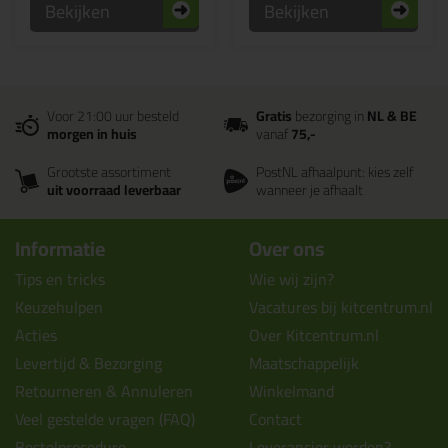
Bekijken
Bekijken
Voor 21:00 uur besteld
Gratis
bezorging in
NL & BE
morgen in huis
vanaf
75,-
Grootste assortiment
PostNL afhaalpunt: kies zelf
uit voorraad leverbaar
wanneer je afhaalt
Informatie
Over ons
Tips en tricks
Wie wij zijn?
Keuzehulpen
Vacatures bij kitcentrum.nl
Acties
Over Kitcentrum.nl
Levertijd & Bezorging
Maatschappelijk
Retourneren & Annuleren
Winkelmand
Veel gestelde vragen (FAQ)
Contact
Bestelprocedure
Leverancier worden?