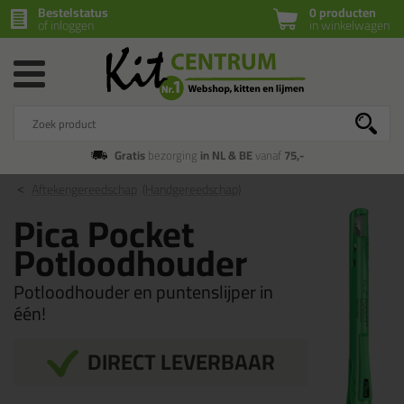
Bestelstatus
0 producten
of inloggen
in winkelwagen
Gratis
bezorging
in NL & BE
vanaf
75,-
Aftekengereedschap
(Handgereedschap)
Pica Pocket
Potloodhouder
Potloodhouder en puntenslijper in
één!
DIRECT LEVERBAAR