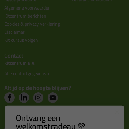
Algemene voorwaarden
Kitcentrum berichten
Cookies & privacy verklaring
Disclaimer
Kit cursus volgen
Contact
Kitcentrum B.V.
Alle contactgegevens >
Altijd op de hoogte blijven?
Nieuws, tips en exclusieve deals rechtstreeks in je
Ontvang een
inbox
welkomstcadeau 💚