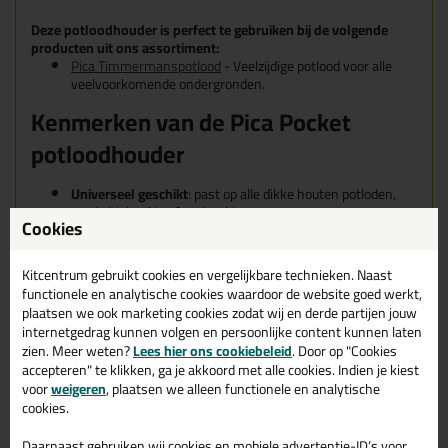
Deze potloodhouder is perfect te gebruiken bij de volgende
producten uit ons assortiment:
Pica Timmermanspotlood
- Veelzijdige potlood voor alle
veelvoorkomende ondergronden.
Kenmerken van de Pica Pocket
potloodhouder
Universeel geschikt
: past op alle dikke houten potloden,
rond, driehoekig of zeshoekig
Cookies
Slimme klemfunctie
: fixeert het potlood stevig in de
houder, ook bij intensief gebruik
Geïntegreerde puntenslijper
: met koolstofstalen mes en
Kitcentrum gebruikt cookies en vergelijkbare technieken. Naast
veiligheidsbeugel voor snel, nauwkeurig slijpen
functionele en analytische cookies waardoor de website goed werkt,
Clip met versterking
: voor een stevige bevestiging aan
plaatsen we ook marketing cookies zodat wij en derde partijen jouw
broekzak of gereedschapsriem
internetgedrag kunnen volgen en persoonlijke content kunnen laten
Altijd gebruiksklaar
: ook kleine potloodstukjes zijn volledig
zien. Meer weten?
Lees hier ons cookiebeleid
. Door op "Cookies
bruikbaar
accepteren" te klikken, ga je akkoord met alle cookies. Indien je kiest
voor
weigeren
, plaatsen we alleen functionele en analytische
cookies.
Daarnaast gebruiken wij cookies en mobiele advertentie-ID’s voor