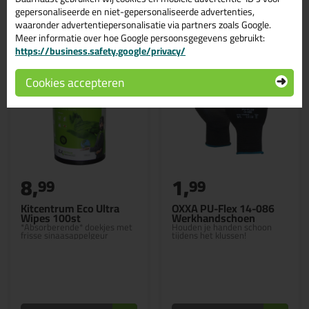
Gerelateerde producten
gepersonaliseerde en niet-gepersonaliseerde advertenties,
waaronder advertentiepersonalisatie via partners zoals Google.
Meer informatie over hoe Google persoonsgegevens gebruikt:
https://business.safety.google/privacy/
Cookies accepteren
8,
1,
99
99
Kitcentrum Eco Ultra
OXXA PU-Flex 14-086
Wipes 100st
Werkhandschoen
*Absorberende* doekjes met
Houden je handen schoon
frisse sinaasappelgeur
tijdens het klussen!