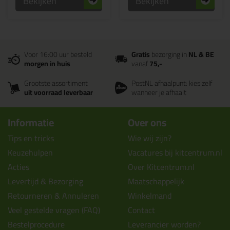
Bekijken
Bekijken
Voor 16:00 uur besteld
Gratis
bezorging in
NL & BE
morgen in huis
vanaf
75,-
Grootste assortiment
PostNL afhaalpunt: kies zelf
uit voorraad leverbaar
wanneer je afhaalt
Informatie
Over ons
Tips en tricks
Wie wij zijn?
Keuzehulpen
Vacatures bij kitcentrum.nl
Acties
Over Kitcentrum.nl
Levertijd & Bezorging
Maatschappelijk
Retourneren & Annuleren
Winkelmand
Veel gestelde vragen (FAQ)
Contact
Bestelprocedure
Leverancier worden?