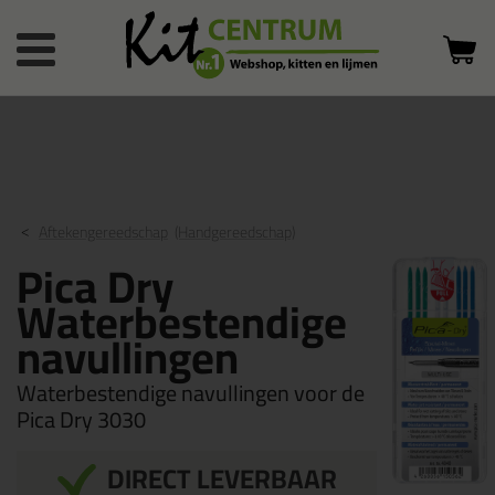
Bestelstatus
0 producten
of inloggen
in winkelwagen
Aftekengereedschap
(Handgereedschap)
Pica Dry
Waterbestendige
navullingen
Waterbestendige navullingen voor de
Pica Dry 3030
DIRECT LEVERBAAR