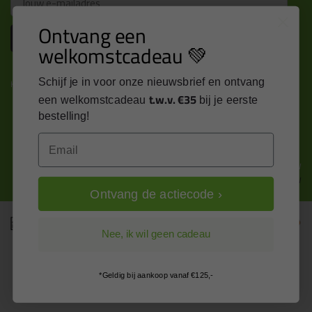
Ontvang een
Inschrijven
welkomstcadeau 💚
Schijf je in voor onze nieuwsbrief en ontvang
Kitcentrum is trots op:
t.w.v. €35
een welkomstcadeau
bij je eerste
bestelling!
Email
Alle prijzen zijn in EURO en excl. 21% BTW
wijzig naar incl. BTW
Ontvang de actiecode ›
Nee, ik wil geen cadeau
*Geldig bij aankoop vanaf €125,-