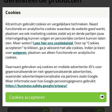
Cookies
Kitcentrum gebruikt cookies en vergelijkbare technieken. Naast
functionele en analytische cookies waardoor de website goed werkt,
plaatsen we ook marketing cookies zodat wij en derde partijen jouw
internetgedrag kunnen volgen en persoonlijke content kunnen laten
zien. Meer weten?
Lees hier ons cookiebeleid
. Door op "Cookies
accepteren" te klikken, ga je akkoord met alle cookies. Indien je kiest
voor
weigeren
, plaatsen we alleen functionele en analytische
cookies.
8,
1,
99
59
Daarnaast gebruiken wij cookies en mobiele advertentie-ID’s voor
gepersonaliseerde en niet-gepersonaliseerde advertenties,
Kitcentrum Eco Ultra
SIA Siasponge Pad
Wipes 100st
waaronder advertentiepersonalisatie via partners zoals Google.
Voor het opruwen van
ondergronden
*Absorberende* doekjes met
Meer informatie over hoe Google persoonsgegevens gebruikt:
frisse sinaasappelgeur
https://business.safety.google/privacy/
Cookies accepteren