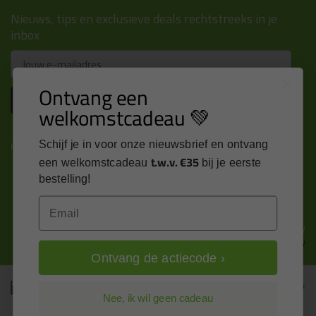
Nieuws, tips en exclusieve deals rechtstreeks in je
inbox
Email
Ontvang een
Inschrijven
welkomstcadeau 💚
Schijf je in voor onze nieuwsbrief en ontvang
Kitcentrum is trots op:
t.w.v. €35
een welkomstcadeau
bij je eerste
bestelling!
Email
Alle prijzen zijn in EURO en excl. 21% BTW
wijzig naar incl. BTW
Ontvang de actiecode ›
Nee, ik wil geen cadeau