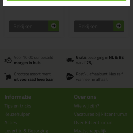
Bekijken
Bekijken
Voor 16:00 uur besteld
Gratis
bezorging in
NL & BE
morgen in huis
vanaf
75,-
Grootste assortiment
PostNL afhaalpunt: kies zelf
uit voorraad leverbaar
wanneer je afhaalt
Informatie
Over ons
Tips en tricks
Wie wij zijn?
Keuzehulpen
Vacatures bij kitcentrum.nl
Acties
Over Kitcentrum.nl
Levertijd & Bezorging
Maatschappelijk