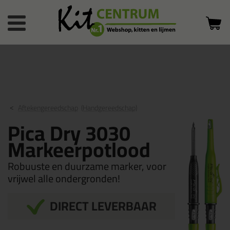
Bestelstatus
0 producten
of inloggen
in winkelwagen
Aftekengereedschap
(Handgereedschap)
Pica Dry 3030
Markeerpotlood
Robuuste en duurzame marker, voor
vrijwel alle ondergronden!
DIRECT LEVERBAAR