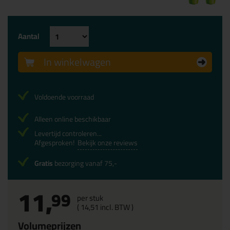
Aantal
In winkelwagen
Voldoende voorraad
Alleen online beschikbaar
Levertijd controleren...
Afgesproken!
Bekijk onze reviews
Gratis
bezorging vanaf 75,-
11,
99
per stuk
(
14,
51
incl. BTW )
Volumeprijzen