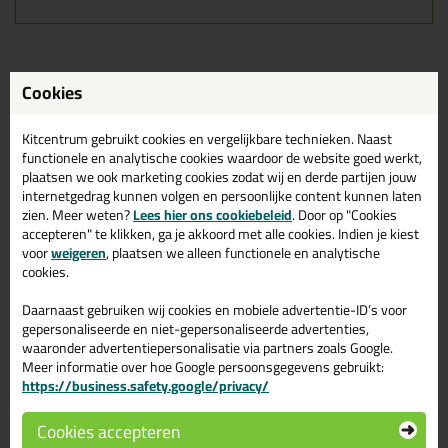
Gerelateerde producten
Cookies
Kitcentrum gebruikt cookies en vergelijkbare technieken. Naast
functionele en analytische cookies waardoor de website goed werkt,
plaatsen we ook marketing cookies zodat wij en derde partijen jouw
internetgedrag kunnen volgen en persoonlijke content kunnen laten
zien. Meer weten?
Lees hier ons cookiebeleid
. Door op "Cookies
accepteren" te klikken, ga je akkoord met alle cookies. Indien je kiest
voor
weigeren
, plaatsen we alleen functionele en analytische
cookies.
Daarnaast gebruiken wij cookies en mobiele advertentie-ID’s voor
gepersonaliseerde en niet-gepersonaliseerde advertenties,
7,
7,
59
89
waaronder advertentiepersonalisatie via partners zoals Google.
Meer informatie over hoe Google persoonsgegevens gebruikt:
Pica Dry Schrijnwerk
Pica Dry
https://business.safety.google/privacy/
navullingen
Waterbestendige
navullingen
Extra nauwkeurige
navullingen voor de Pica Dry
Waterbestendige navullingen
Cookies accepteren
3030
voor de Pica Dry 3030