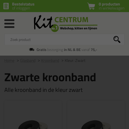
Bestelstatus
0 producten
of inloggen
in winkelwagen
Gratis
bezorging
in NL & BE
vanaf
75,-
Home
Glasband
Kroonband
Kleur: Zwart
Zwarte kroonband
Alle kroonband in de kleur zwart