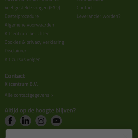
Veel gestelde vragen (FAQ)
Contact
Bestelprocedure
Leverancier worden?
Algemene voorwaarden
Kitcentrum berichten
Cookies & privacy verklaring
Disclaimer
Kit cursus volgen
Contact
Kitcentrum B.V.
Alle contactgegevens >
Altijd op de hoogte blijven?