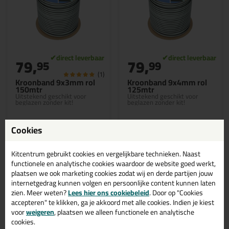
79,
79,
95
99
(1)
Kroonband 9x3mm rol
Kroonband 9x4mm rol
150mtr
125mtr
Uitstekend geschikt voor
Uitstekend geschikt voor
beglazen zonder kit!
beglazen zonder kit!
Cookies
Kitcentrum gebruikt cookies en vergelijkbare technieken. Naast
Bekijken
Bekijken
functionele en analytische cookies waardoor de website goed werkt,
plaatsen we ook marketing cookies zodat wij en derde partijen jouw
internetgedrag kunnen volgen en persoonlijke content kunnen laten
zien. Meer weten?
Lees hier ons cookiebeleid
. Door op "Cookies
Zwarte kroonband kopen?
accepteren" te klikken, ga je akkoord met alle cookies. Indien je kiest
Bestel kroonband in de kleur
voor
weigeren
, plaatsen we alleen functionele en analytische
cookies.