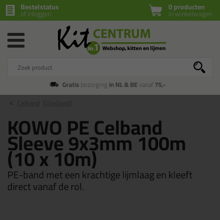
Bestelstatus
0 producten
of inloggen
in winkelwagen
Gratis
bezorging
in NL & BE
vanaf
75,-
Celband
(Glasband)
KOWO PE Celband
Sleeve 9x3mm 100m
(10 x 10m)
PE-band met een krachtige lijmlaag en kleeft
direct vanaf de rol.