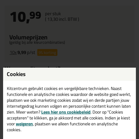
10,
99
per stuk
(
13,
30
incl. BTW )
Volumeprijzen
(geldig bij alle kleurcombinaties)
10x
9,99
p/st
9%
korting
Waarom dit product?
Cookies
Kleeft direct vanaf de rol
Geen afval door afdekfolie
Kitcentrum gebruikt cookies en vergelijkbare technieken. Naast
functionele en analytische cookies waardoor de website goed werkt,
Verpakt in een hersluitbare verpakking
plaatsen we ook marketing cookies zodat wij en derde partijen jouw
internetgedrag kunnen volgen en persoonlijke content kunnen laten
zien. Meer weten?
Lees hier ons cookiebeleid
. Door op "Cookies
Omschrijving
Reviews (0)
accepteren" te klikken, ga je akkoord met alle cookies. Indien je kiest
voor
weigeren
, plaatsen we alleen functionele en analytische
KOWO Celband Sleeve
cookies.