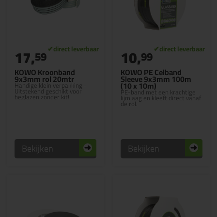
17,
10,
59
99
KOWO Kroonband
KOWO PE Celband
9x3mm rol 20mtr
Sleeve 9x3mm 100m
(10 x 10m)
Handige klein verpakking -
Uitstekend geschikt voor
PE-band met een krachtige
beglazen zonder kit!
lijmlaag en kleeft direct vanaf
de rol.
Bekijken
Bekijken