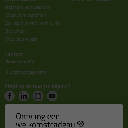
Algemene voorwaarden
Kitcentrum berichten
Cookies & privacy verklaring
Disclaimer
Kit cursus volgen
Contact
Kitcentrum B.V.
Alle contactgegevens >
Altijd op de hoogte blijven?
Nieuws, tips en exclusieve deals rechtstreeks in je
Ontvang een
inbox
welkomstcadeau 💚