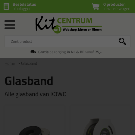
Bestelstatus
0 producten
of inloggen
in winkelwagen
Gratis
bezorging
in NL & BE
vanaf
75,-
Home
Glasband
Glasband
Alle glasband van KOWO