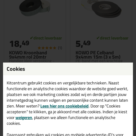
18,
5,
49
49
(1)
KOWO Kroonband
KOWO PE Celband
9x4mm rol 20mtr
9x4mm 15m (3 x 5m)
Handige klein verpakking -
PE-band met een krachtige
Uitstekend geschikt voor
lijmlaag en kleeft direct vanaf
Cookies
beglazen zonder kit!
de rol.
Kitcentrum gebruikt cookies en vergelijkbare technieken. Naast
functionele en analytische cookies waardoor de website goed werkt,
plaatsen we ook marketing cookies zodat wij en derde partijen jouw
Bekijken
Bekijken
internetgedrag kunnen volgen en persoonlijke content kunnen laten
zien. Meer weten?
Lees hier ons cookiebeleid
. Door op "Cookies
accepteren" te klikken, ga je akkoord met alle cookies. Indien je kiest
voor
weigeren
, plaatsen we alleen functionele en analytische
cookies.
Daarnaast gebruiken wij cookies en mobiele advertentie-ID’s voor