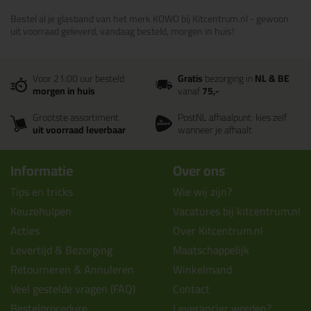
Bestel al je glasband van het merk KOWO bij Kitcentrum.nl - gewoon
uit voorraad geleverd, vandaag besteld, morgen in huis!
Voor 21:00 uur besteld
Gratis
bezorging in
NL & BE
morgen in huis
vanaf
75,-
Grootste assortiment
PostNL afhaalpunt: kies zelf
uit voorraad leverbaar
wanneer je afhaalt
Informatie
Over ons
Tips en tricks
Wie wij zijn?
Keuzehulpen
Vacatures bij kitcentrum.nl
Acties
Over Kitcentrum.nl
Levertijd & Bezorging
Maatschappelijk
Retourneren & Annuleren
Winkelmand
Veel gestelde vragen (FAQ)
Contact
Bestelprocedure
Leverancier worden?