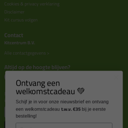
Cookies & privacy verklaring
Disclaimer
Kit cursus volgen
Contact
Kitcentrum B.V.
Alle contactgegevens >
Altijd op de hoogte blijven?
Ontvang een
welkomstcadeau 💚
Nieuws, tips en exclusieve deals rechtstreeks in je
inbox
Schijf je in voor onze nieuwsbrief en ontvang
t.w.v. €35
Email
een welkomstcadeau
bij je eerste
bestelling!
Inschrijven
Email