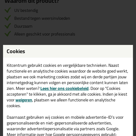
Waarom dit product?
UV bestendig
Bestand tegen weersinvloeden
Duurzaam
Alleen geschikt voor professionals
Cookies
Omschrijving
Specificaties
Reviews (0)
Kitcentrum gebruikt cookies en vergelijkbare technieken. Naast
Sikasil WS-200 600ml
Reviews voor:
functionele en analytische cookies waardoor de website goed werkt,
plaatsen we ook marketing cookies zodat wij en derde partijen jouw
Er zijn nog geen reviews geschreven voor Sikasil WS-200 600ml.
internetgedrag kunnen volgen en persoonlijke content kunnen laten
Schrijf als eerste een review!
zien. Meer weten?
Lees hier ons cookiebeleid
. Door op "Cookies
accepteren" te klikken, ga je akkoord met alle cookies. Indien je kiest
voor
weigeren
, plaatsen we alleen functionele en analytische
cookies.
Gerelateerde producten
Daarnaast gebruiken wij cookies en mobiele advertentie-ID’s voor
gepersonaliseerde en niet-gepersonaliseerde advertenties,
waaronder advertentiepersonalisatie via partners zoals Google.
Meer informatie over hoe Google persoonsgegevens gebruikt: