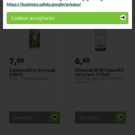
https://business.safety.google/privacy/
Cookies accepteren
7,
6,
69
65
Zwaluw All in One seal
Ottoseal M361 Gevelkit
290ml
structuur 310ml
Voeg- en beglazingskit
Kleef vrije gevelkit met korrel
structuur
Bekijken
Bekijken