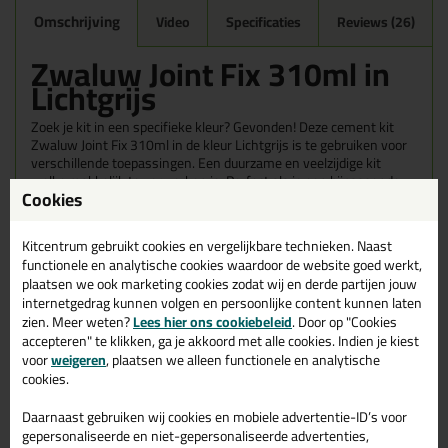
Omschrijving
Video
Specificaties
Reviews (26)
Zwaluw Joint Fix 310ml in
Lichtgrijs
Zoek je kit in een specifieke kleur? Gevonden! Deze cement kit
Zwaluw Joint Fix 310ml in de kleur Lichtgrijs is te gebruiken voor
verschillende toepassingen. Een duurzame en veelzijdige kit
welke makkelijk te verwerken is. Perfect als je een bijpassende
Cookies
kleur zoekt met gegarandeerd een topresultaat. Bestel de Zwaluw
Joint Fix 310ml in kleur Lichtgrijs vandaag nog! Op voorraad en op
werkdagen besteld = morgen in huis.
Kitcentrum gebruikt cookies en vergelijkbare technieken. Naast
functionele en analytische cookies waardoor de website goed werkt,
Wil je meer weten over de toepassing en kenmerken van dit
plaatsen we ook marketing cookies zodat wij en derde partijen jouw
product?
Lees alles over dit product >
internetgedrag kunnen volgen en persoonlijke content kunnen laten
zien. Meer weten?
Lees hier ons cookiebeleid
. Door op "Cookies
accepteren" te klikken, ga je akkoord met alle cookies. Indien je kiest
voor
weigeren
, plaatsen we alleen functionele en analytische
cookies.
Gerelateerde producten
Daarnaast gebruiken wij cookies en mobiele advertentie-ID’s voor
gepersonaliseerde en niet-gepersonaliseerde advertenties,