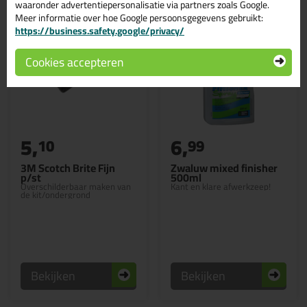
waaronder advertentiepersonalisatie via partners zoals Google.
Meer informatie over hoe Google persoonsgegevens gebruikt:
https://business.safety.google/privacy/
Cookies accepteren
5,
6,
10
99
3M Scotch Brite Fijn
Zwaluw mixed finisher
p/st
500ml
Overschilderbaar maken van
Kant en klare afwerkzeep!
de kit/ondergrond
Bekijken
Bekijken