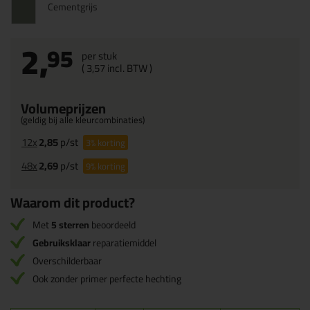
Cementgrijs
2,
95
per stuk
(
3,
57
incl. BTW )
Volumeprijzen
(geldig bij alle kleurcombinaties)
12x
2,85
p/st
3%
korting
48x
2,69
p/st
9%
korting
Waarom dit product?
Met
5 sterren
beoordeeld
Gebruiksklaar
reparatiemiddel
Overschilderbaar
Ook zonder primer perfecte hechting