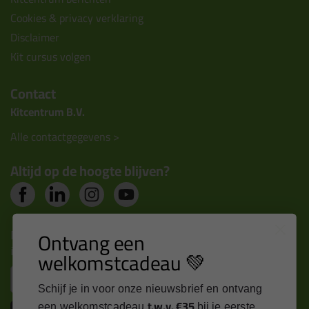
Cookies & privacy verklaring
Disclaimer
Kit cursus volgen
Contact
Kitcentrum B.V.
Alle contactgegevens >
Altijd op de hoogte blijven?
Nieuws, tips en exclusieve deals rechtstreeks in je
Ontvang een
inbox
welkomstcadeau 💚
Email
Schijf je in voor onze nieuwsbrief en ontvang
t.w.v. €35
een welkomstcadeau
bij je eerste