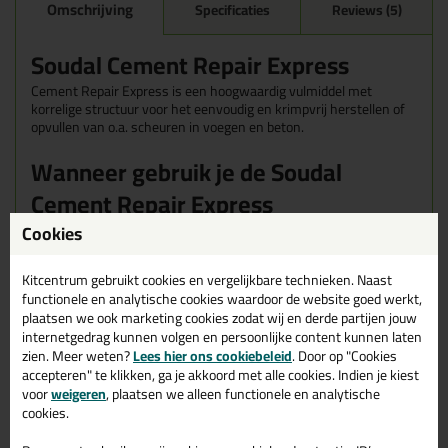
Omschrijving
Specificaties
Reviews (5)
Soudal Cement Repair Express
Cement Repair Express is een hoogwaardig vulmiddel met
korrelige structuur voor het eenvoudig en krimpvrij herstellen of
opvullen van o.a. scheuren in voegen en beton.
Wanneer gebruik je de Soudal
Cement Repair Express
Cookies
Voor het herstellen van gaten en scheuren in beton en
cement
Kitcentrum gebruikt cookies en vergelijkbare technieken. Naast
Voor het herstellen van voegen in metselwerk
Repareren van beschadigingen in bijvoorbeeld betonnen
functionele en analytische cookies waardoor de website goed werkt,
trappen
plaatsen we ook marketing cookies zodat wij en derde partijen jouw
internetgedrag kunnen volgen en persoonlijke content kunnen laten
Geschikte ondergronden voor de
zien. Meer weten?
Lees hier ons cookiebeleid
. Door op "Cookies
accepteren" te klikken, ga je akkoord met alle cookies. Indien je kiest
Soudal Cement Repair Express
voor
weigeren
, plaatsen we alleen functionele en analytische
De Cement Repair Express van Soudal hecht op alle gangbare
cookies.
poreuze ondergronden in bouw- en renovatiewerken. Niet