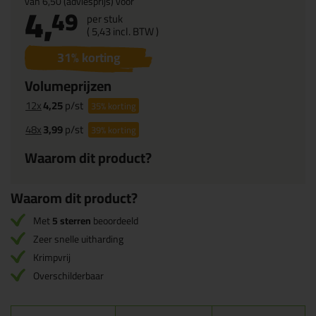
van
6,50
(adviesprijs) voor
4,
49
per stuk
(
5,
43
incl. BTW )
31
% korting
Volumeprijzen
12x
4,25
p/st
35%
korting
48x
3,99
p/st
39%
korting
Waarom dit product?
Waarom dit product?
Met
5 sterren
beoordeeld
Zeer snelle uitharding
Krimpvrij
Overschilderbaar