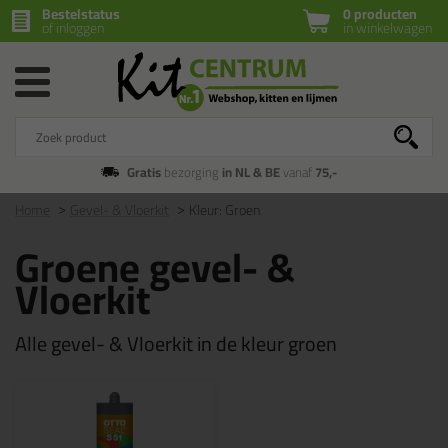
Bestelstatus
0 producten
of inloggen
in winkelwagen
Gratis
bezorging
in NL & BE
vanaf
75,-
Home
Gevel- & Vloerkit
Kleur: Groen
Groene gevel- &
Vloerkit
Alle gevel- & Vloerkit in de kleur groen