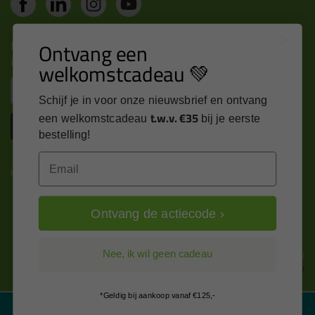
Nieuws, tips en exclusieve deals rechtstreeks in je
Ontvang een
inbox
welkomstcadeau 💚
Email
Schijf je in voor onze nieuwsbrief en ontvang
t.w.v. €35
een welkomstcadeau
bij je eerste
Inschrijven
bestelling!
Email
Kitcentrum is trots op:
Ontvang de actiecode ›
Alle prijzen zijn in EURO en excl. 21% BTW
Nee, ik wil geen cadeau
wijzig naar incl. BTW
*Geldig bij aankoop vanaf €125,-
Filter