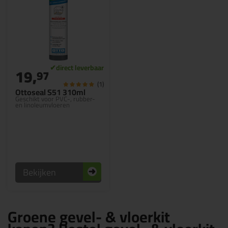
19,
97
(1)
Ottoseal S51 310ml
Geschikt voor PVC-, rubber-
en linoleumvloeren
Bekijken
Groene gevel- & vloerkit