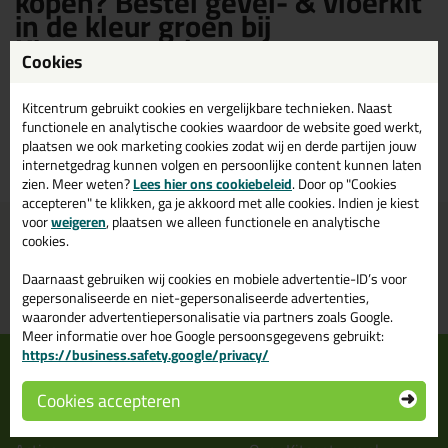
kopen? Bestel gevel- & vloerkit
in de kleur groen bij
Kitcentrum.nl
Cookies
Bestaat gevel- & Vloerkit ook in de kleur groen? Op Kitcentrum.nl vind
Kitcentrum gebruikt cookies en vergelijkbare technieken. Naast
je een ruim assortiment groene gevel- & vloerkit in de merken: Otto
functionele en analytische cookies waardoor de website goed werkt,
Chemie. Bestel je gevel- & vloerkit groen daarom gemakkelijk en snel
plaatsen we ook marketing cookies zodat wij en derde partijen jouw
op Kitcentrum.nl!
internetgedrag kunnen volgen en persoonlijke content kunnen laten
zien. Meer weten?
Lees hier ons cookiebeleid
. Door op "Cookies
accepteren" te klikken, ga je akkoord met alle cookies. Indien je kiest
voor
weigeren
, plaatsen we alleen functionele en analytische
Voor 16:00 uur besteld
Gratis
bezorging in
NL & BE
cookies.
morgen in huis
vanaf
75,-
Daarnaast gebruiken wij cookies en mobiele advertentie-ID’s voor
Grootste assortiment
PostNL afhaalpunt: kies zelf
gepersonaliseerde en niet-gepersonaliseerde advertenties,
uit voorraad leverbaar
wanneer je afhaalt
waaronder advertentiepersonalisatie via partners zoals Google.
Meer informatie over hoe Google persoonsgegevens gebruikt:
https://business.safety.google/privacy/
Informatie
Over ons
Tips en tricks
Wie wij zijn?
Cookies accepteren
Keuzehulpen
Vacatures bij kitcentrum.nl