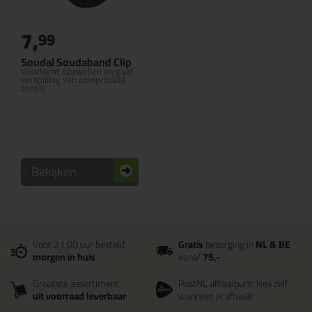
7,
99
Soudal Soudaband Clip
Voorkomt opzwellen en gaat
verspilling van compriband
tegen!
Bekijken
Voor 21:00 uur besteld
Gratis
bezorging in
NL & BE
morgen in huis
vanaf
75,-
Grootste assortiment
PostNL afhaalpunt: kies zelf
uit voorraad leverbaar
wanneer je afhaalt