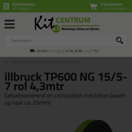
Bestelstatus
0 producten
of inloggen
in winkelwagen
Gratis
bezorging
in NL & BE
vanaf
75,-
Compriband illbruck TP600
(Compriband)
illbruck TP600 NG 15/5-
7 rol 4,3mtr
Geluidsisolerend en compatibel met kitten (zwelt
op naar ca. 25mm)