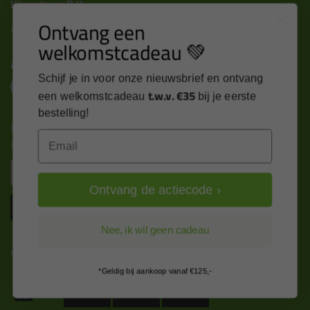
Kitcentrum B.V.
Ontvang een
Alle contactgegevens >
welkomstcadeau 💚
Altijd op de hoogte blijven?
Schijf je in voor onze nieuwsbrief en ontvang
t.w.v. €35
een welkomstcadeau
bij je eerste
bestelling!
Nieuws, tips en exclusieve deals rechtstreeks in je
Email
inbox
Email
Ontvang de actiecode ›
Inschrijven
Nee, ik wil geen cadeau
Kitcentrum is trots op:
*Geldig bij aankoop vanaf €125,-