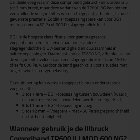
De ideale voeg waarin deze compriband gebruikt kan worden is 5
tot 7 mm breed, maar deze variant van de TP600 NG kan binnen
verschillende voegbreedtes worden toegepast, afhankelijk van de
gewenste prestatie. Zo zijn er toepassingsbereiken voor BG1,
maar ook voor 450 Pa of 600 Pa slagregendichtheid.
BG1 is de hoogste classificatie voor geïmpregneerde
voegenbanden en stelt eisen aan onder andere
slagregendichtheid, UV-bestendigheid en duurzaamheid in
buitentoepassingen. Daarnaast kan de TP600 NG, afhankelijk van
de voegbreedte, voldoen aan een slagregendichtheid van 450 Pa
of zelfs 600 Pa, waardoor de band geschikt is voor situaties met
hogere wind- en regenbelasting.
Deze uitvoering kan worden toegepast binnen onderstaande
voegbreedtes:
3 tot 7 mm
– BG1-toepassing tussen bouwdelen (waarbij
de band tussen twee bouwdelen wordt samengedrukt)
5 tot 7 mm
– BG1-toepassing in voeg
5 tot 12 mm
– Voegbereik met 450 Pa slagregendichtheid
en UV-bestendigheid
Wanneer gebruik je de Illbruck
Compriband TP600 ILLMOD 600 NG?