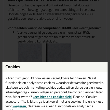
Deze compriband is speciaal ontwikkeld voor het duurzaam
afdichten van bewegingsvoegen en aansluitingen in de bouw.
Door de hoge flexibiliteit en weersbestendigheid is de TP600
geschikt voor zowel vlakke als oneffen voegen.
Voorbeelden waarin de compriband TP600 veel wordt gebruikt:
Vlakke evenwijdige voegen: aluminium, staal, RVS,
geschilderd of geschaafd hout, beton zonder structuur,
geëxtrudeerd kunststof, etc.
Cookies
Kitcentrum gebruikt cookies en vergelijkbare technieken. Naast
functionele en analytische cookies waardoor de website goed werkt,
plaatsen we ook marketing cookies zodat wij en derde partijen jouw
internetgedrag kunnen volgen en persoonlijke content kunnen laten
zien. Meer weten?
Lees hier ons cookiebeleid
. Door op "Cookies
Oneffen evenwijdige voegen: steenachtige gemetselde
materialen, materialen afgewerkt met een structuur
accepteren" te klikken, ga je akkoord met alle cookies. Indien je kiest
voor
weigeren
, plaatsen we alleen functionele en analytische