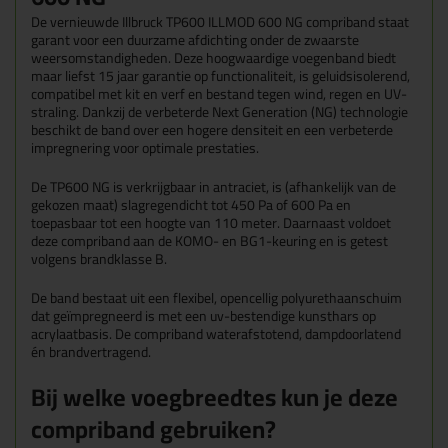
De vernieuwde Illbruck TP600 ILLMOD 600 NG compriband staat
garant voor een duurzame afdichting onder de zwaarste
weersomstandigheden. Deze hoogwaardige voegenband biedt
maar liefst 15 jaar garantie op functionaliteit, is geluidsisolerend,
compatibel met kit en verf en bestand tegen wind, regen en UV-
straling. Dankzij de verbeterde Next Generation (NG) technologie
beschikt de band over een hogere densiteit en een verbeterde
impregnering voor optimale prestaties.
De TP600 NG is verkrijgbaar in antraciet, is (afhankelijk van de
gekozen maat) slagregendicht tot 450 Pa of 600 Pa en
toepasbaar tot een hoogte van 110 meter. Daarnaast voldoet
deze compriband aan de KOMO- en BG1-keuring en is getest
volgens brandklasse B.
De band bestaat uit een flexibel, opencellig polyurethaanschuim
dat geïmpregneerd is met een uv-bestendige kunsthars op
acrylaatbasis. De compriband waterafstotend, dampdoorlatend
én brandvertragend.
Bij welke voegbreedtes kun je deze
compriband gebruiken?