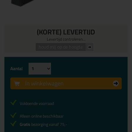
(KORTE) LEVERTIJD
Levertijd controleren...
houd mij op de hoogte
Aantal
In winkelwagen
Voldoende voorraad
Alleen online beschikbaar
Gratis
bezorging vanaf 75,-