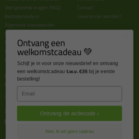
Veel gestelde vragen (FAQ)
Contact
Bestelprocedure
Leverancier worden?
Algemene voorwaarden
Kitcentrum berichten
Ontvang een
Cookies & privacy verklaring
welkomstcadeau 💚
Disclaimer
Kit cursus volgen
Schijf je in voor onze nieuwsbrief en ontvang
t.w.v. €35
een welkomstcadeau
bij je eerste
Contact
bestelling!
Kitcentrum B.V.
Email
Alle contactgegevens >
Altijd op de hoogte blijven?
Ontvang de actiecode ›
Nee, ik wil geen cadeau