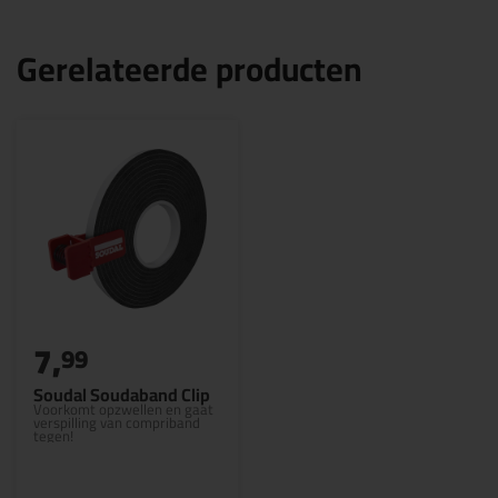
Gerelateerde producten
7,
99
Soudal Soudaband Clip
Voorkomt opzwellen en gaat
verspilling van compriband
tegen!