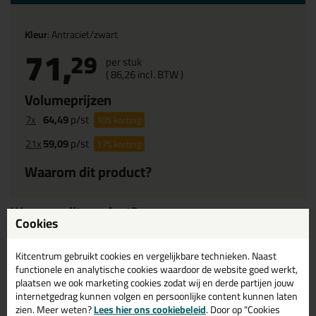
Kleur
: Antraciet/zwart
71,
29
per stuk
(
86,
26
incl. BTW )
Volumeprijzen
7x
64,49
p/st
10%
korting
21x
59,09
p/st
17%
korting
Waarom dit product?
Waarom dit product?
Cookies
15 jaar garantie
op functionaliteit
Geluidsisolerend
Kitcentrum gebruikt cookies en vergelijkbare technieken. Naast
functionele en analytische cookies waardoor de website goed werkt,
Antraciet en grijs
plaatsen we ook marketing cookies zodat wij en derde partijen jouw
Compatibel met kitten
internetgedrag kunnen volgen en persoonlijke content kunnen laten
40mm breed
zien. Meer weten?
Lees hier ons cookiebeleid
. Door op "Cookies