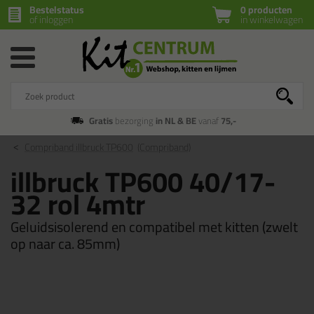
Bestelstatus
0 producten
of inloggen
in winkelwagen
Gratis
bezorging
in NL & BE
vanaf
75,-
Compriband illbruck TP600
(Compriband)
illbruck TP600 40/17-
32 rol 4mtr
Geluidsisolerend en compatibel met kitten (zwelt
op naar ca. 85mm)