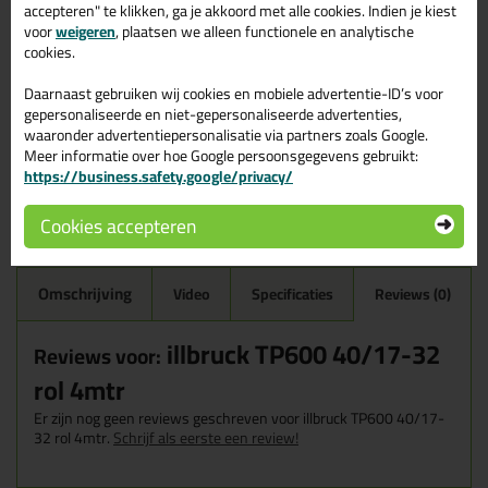
accepteren" te klikken, ga je akkoord met alle cookies. Indien je kiest
17mm dik
voor
weigeren
, plaatsen we alleen functionele en analytische
Zwelt op naar ongeveer 85mm
cookies.
Geen tocht meer
Daarnaast gebruiken wij cookies en mobiele advertentie-ID’s voor
gepersonaliseerde en niet-gepersonaliseerde advertenties,
Twijfel je of
illbruck TP600 40/17-32 rol 4mtr
het
waaronder advertentiepersonalisatie via partners zoals Google.
beste product is voor je klus?
Meer informatie over hoe Google persoonsgegevens gebruikt:
https://business.safety.google/privacy/
Start de check
Cookies accepteren
Omschrijving
Video
Specificaties
Reviews (0)
illbruck TP600 40/17-32
Reviews voor:
rol 4mtr
Er zijn nog geen reviews geschreven voor illbruck TP600 40/17-
32 rol 4mtr.
Schrijf als eerste een review!