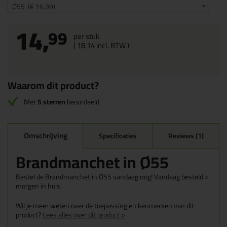
Ø55 (€ 16,99)
14,
99
per stuk
(
18,
14
incl. BTW )
Waarom dit product?
Met
5 sterren
beoordeeld
Omschrijving
Specificaties
Reviews (1)
Brandmanchet in Ø55
Bestel de Brandmanchet in Ø55 vandaag nog! Vandaag besteld =
morgen in huis.
Wil je meer weten over de toepassing en kenmerken van dit
product?
Lees alles over dit product >