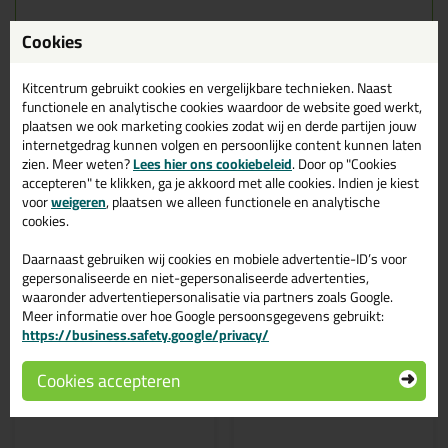
Cookies
Gerelateerde producten
Kitcentrum gebruikt cookies en vergelijkbare technieken. Naast
functionele en analytische cookies waardoor de website goed werkt,
plaatsen we ook marketing cookies zodat wij en derde partijen jouw
internetgedrag kunnen volgen en persoonlijke content kunnen laten
zien. Meer weten?
Lees hier ons cookiebeleid
. Door op "Cookies
accepteren" te klikken, ga je akkoord met alle cookies. Indien je kiest
voor
weigeren
, plaatsen we alleen functionele en analytische
cookies.
Daarnaast gebruiken wij cookies en mobiele advertentie-ID’s voor
gepersonaliseerde en niet-gepersonaliseerde advertenties,
waaronder advertentiepersonalisatie via partners zoals Google.
Meer informatie over hoe Google persoonsgegevens gebruikt:
11,
12,
https://business.safety.google/privacy/
99
95
Bostik FP 402 fireseal
Bostik FP 404 PU
Cookies accepteren
Silicone 310ml
Gunfoam 750ml