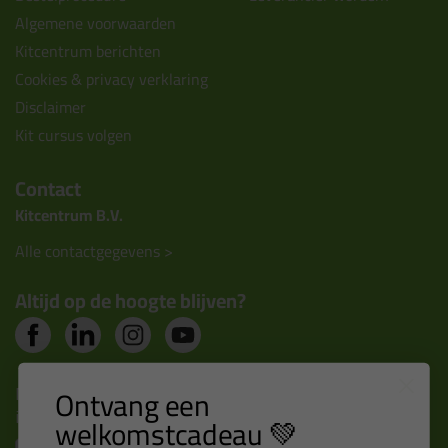
Algemene voorwaarden
Kitcentrum berichten
Cookies & privacy verklaring
Disclaimer
Kit cursus volgen
Contact
Kitcentrum B.V.
Alle contactgegevens >
Altijd op de hoogte blijven?
Nieuws, tips en exclusieve deals rechtstreeks in je
Ontvang een
inbox
welkomstcadeau 💚