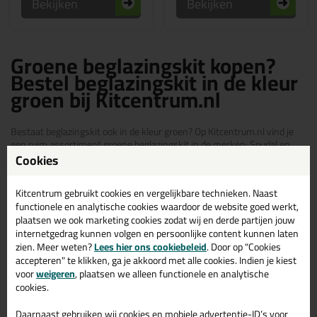
Bekijken
Bekijken
Groene beglazingskit kopen?
Bestel beglazingskit in de kleur
groen bij Kitcentrum.nl
Bestaat beglazingskit ook in de kleur groen? Op Kitcentrum.nl vind je
een ruim assortiment groene beglazingskit in de merken: Soudal en
Bloem Sealants. Bestel je beglazingskit groen daarom gemakkelijk en
Cookies
snel op Kitcentrum.nl!
Beglazingskit in kleur
Kitcentrum gebruikt cookies en vergelijkbare technieken. Naast
functionele en analytische cookies waardoor de website goed werkt,
plaatsen we ook marketing cookies zodat wij en derde partijen jouw
Bekijk het overzicht met Beglazingskit in kleur:
internetgedrag kunnen volgen en persoonlijke content kunnen laten
zien. Meer weten?
Lees hier ons cookiebeleid
. Door op "Cookies
Witte beglazingskit
accepteren" te klikken, ga je akkoord met alle cookies. Indien je kiest
Zwarte beglazingskit
voor
weigeren
, plaatsen we alleen functionele en analytische
cookies.
Bruine beglazingskit
Daarnaast gebruiken wij cookies en mobiele advertentie-ID’s voor
Beglazingskit in RAL kleuren