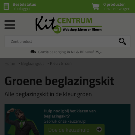
Bestelstatus
0 producten
of inloggen
in winkelwagen
Gratis
bezorging
in NL & BE
vanaf
75,-
Home
Beglazingskit
Kleur: Groen
Groene beglazingskit
Alle beglazingskit in de kleur groen
Hulp nodig bij het kiezen van
beglazingskit?
Gebruik onze keuzehulp!
Doe de keuzehulp