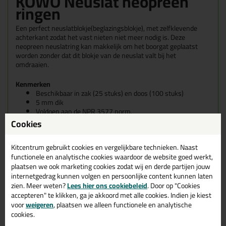
KOWO Neuslat neopreen
ringen
Een perfect neuslatblokje(beglazingsblokje), met zelfklevende
achterkant zodat het vast nieten niet meer nodig is. Deze
neopreen neuslatring kan makkelijk om het boorgat geplaatst
worden zonder dat dit blokje van de neuslat valt bij het
omdraaien.
Kenmerken
Beschikbaar in zak (25 stuks) en doos (100 stuks)
5 mm dik
Voldoen aan de NPR 3577 norm.
Cookies
Eigenschappen KOWO Neuslat
neopreen ringen
Kitcentrum gebruikt cookies en vergelijkbare technieken. Naast
functionele en analytische cookies waardoor de website goed werkt,
Merk
plaatsen we ook marketing cookies zodat wij en derde partijen jouw
KOWO
internetgedrag kunnen volgen en persoonlijke content kunnen laten
Kenmerk
zien. Meer weten?
Lees hier ons cookiebeleid
. Door op "Cookies
Neuslat ring
accepteren" te klikken, ga je akkoord met alle cookies. Indien je kiest
voor
weigeren
, plaatsen we alleen functionele en analytische
cookies.