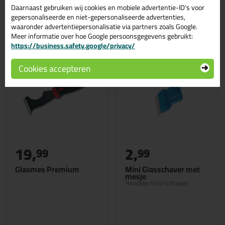
Daarnaast gebruiken wij cookies en mobiele advertentie-ID’s voor
Gerelateerde producten
gepersonaliseerde en niet-gepersonaliseerde advertenties,
waaronder advertentiepersonalisatie via partners zoals Google.
Meer informatie over hoe Google persoonsgegevens gebruikt:
https://business.safety.google/privacy/
Cookies accepteren
19,
2,
99
99
Glasmes Premium
Mini Glasschaver met
mesje
Handige mini schraper