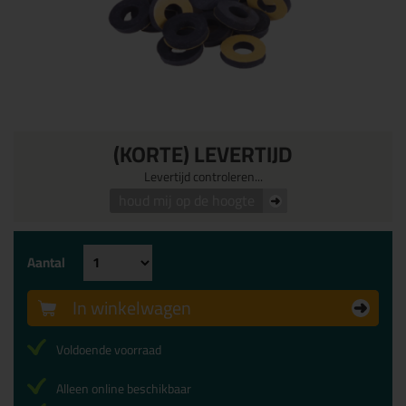
(KORTE) LEVERTIJD
Levertijd controleren...
houd mij op de hoogte
Aantal
In winkelwagen
Voldoende voorraad
Alleen online beschikbaar