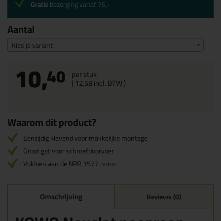
Gratis
bezorging vanaf 75,-
Aantal
Kies je variant
10,
40
per stuk
(
12,
58
incl. BTW )
Waarom dit product?
Eenzijdig klevend voor makkelijke montage
Groot gat voor schroefdoorvoer
Voldoen aan de NPR 3577 norm
Omschrijving
Reviews (0)