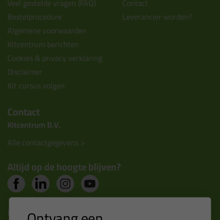
Veel gestelde vragen (FAQ)
Contact
Bestelprocedure
Leverancier worden?
Algemene voorwaarden
Kitcentrum berichten
Cookies & privacy verklaring
Disclaimer
Kit cursus volgen
Contact
Kitcentrum B.V.
Alle contactgegevens >
Altijd op de hoogte blijven?
Nieuws, tips en exclusieve deals rechtstreeks in je
Ontvang een