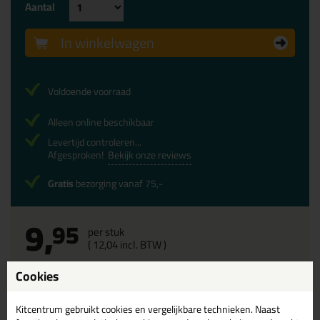
Aantal
In winkelwagen
Voldoende voorraad
Alleen online beschikbaar
Levertijd controleren...
Afgesproken!
Bekijk onze reviews
Gratis
bezorging vanaf 75,-
9,
95
per stuk
(
12,
04
incl. BTW )
Cookies
Omschrijving
Reviews (0)
Kitcentrum gebruikt cookies en vergelijkbare technieken. Naast