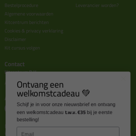
Bestelprocedure
Leverancier worden?
Algemene voorwaarden
Kitcentrum berichten
Cookies & privacy verklaring
Disclaimer
Kit cursus volgen
Contact
Kitcentrum B.V.
Ontvang een
Alle contactgegevens >
welkomstcadeau 💚
Altijd op de hoogte blijven?
Schijf je in voor onze nieuwsbrief en ontvang
t.w.v. €35
een welkomstcadeau
bij je eerste
bestelling!
Nieuws, tips en exclusieve deals rechtstreeks in je
Email
inbox