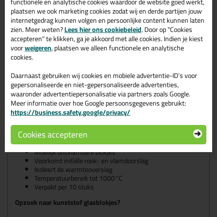
functionele en analytische cookies waardoor de website goed werkt,
Brandwerend Flammi
plaatsen we ook marketing cookies zodat wij en derde partijen jouw
Blokje 12x4mm p/10st
internetgedrag kunnen volgen en persoonlijke content kunnen laten
zien. Meer weten?
Lees hier ons cookiebeleid
. Door op "Cookies
Moeilijk ontvlambare blokjes voor beglazing in brandvertragende
accepteren" te klikken, ga je akkoord met alle cookies. Indien je kiest
systemen. Flammi is vervaardigd uit een waterafstotend
voor
weigeren
, plaatsen we alleen functionele en analytische
geïmpregneerd materiaal op basis van aluminium-silicaat.
cookies.
Door de uitstekende mechanische en isolerende eigenschappen
Daarnaast gebruiken wij cookies en mobiele advertentie-ID’s voor
blijft het blokje bij hoge temperaturen intact en isoleert dit de
gepersonaliseerde en niet-gepersonaliseerde advertenties,
wartmeoverslag van het glas naar het kozijn. Daarnaast zal het
waaronder advertentiepersonalisatie via partners zoals Google.
glas niet in de sponning zakken en wordt initiële rook- en
Meer informatie over hoe Google persoonsgegevens gebruikt:
vlamdoorslag voorkomen. De blokjes zijn asbestvrij en geschikt
https://business.safety.google/privacy/
als ondersteuning van brandwerende beglazingen. Deze voldoen
aan de DIN4102 (=onbrandbare bouwstoffen) en zijn rotvrij.
Cookies accepteren
Kenmerken
Moeilijk ontvlambare blokjes
Voorkomt initiële rook- en vlamdoorslag
Isoleert de warmteoverslag
Temperatuurbereik tot 1000°C
Verpakt per 10 stuks
Opzoek naar kunststof glasblokjes?