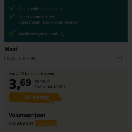
Alleen online beschikbaar
Levertijd controleren...
Afgesproken!
Bekijk onze reviews
Gratis
bezorging vanaf 75,-
Maat
550mm (€ 3,99)
van
4,25
(adviesprijs) voor
3,
69
per stuk
(
4,
46
incl. BTW )
13
% korting
Volumeprijzen
60x
3,69
p/st
19%
korting