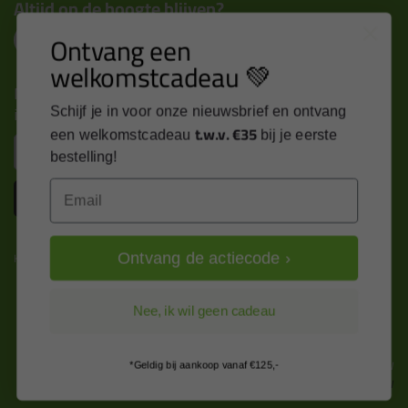
Altijd op de hoogte blijven?
Ontvang een
welkomstcadeau 💚
Nieuws, tips en exclusieve deals rechtstreeks in je
inbox
Schijf je in voor onze nieuwsbrief en ontvang
t.w.v. €35
een welkomstcadeau
bij je eerste
Email
bestelling!
Email
Inschrijven
Kitcentrum is trots op:
Ontvang de actiecode ›
Nee, ik wil geen cadeau
Alle prijzen zijn in EURO en excl. 21% BTW
*Geldig bij aankoop vanaf €125,-
wijzig naar incl. BTW