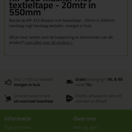
textieltape - 20mtr in
550mm
Bestel de KIP 333 Masker met textieltape - 20mtr in 550mm
vandaag nog! Vandaag besteld = morgen in huis.
Wil je meer weten over de toepassing en kenmerken van dit
product?
Lees alles over dit product >
Voor 21:00 uur besteld
Gratis
bezorging in
NL & BE
morgen in huis
vanaf
75,-
Grootste assortiment
PostNL afhaalpunt: kies zelf
uit voorraad leverbaar
wanneer je afhaalt
Informatie
Over ons
Tips en tricks
Wie wij zijn?