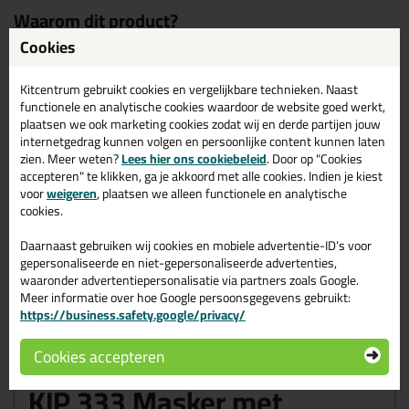
Waarom dit product?
Cookies
Milieuvriendelijk
Hoogwaardig geweven band
Kitcentrum gebruikt cookies en vergelijkbare technieken. Naast
Binnen en buiten toepasbaar
functionele en analytische cookies waardoor de website goed werkt,
Snelle afdekking en maskering
plaatsen we ook marketing cookies zodat wij en derde partijen jouw
internetgedrag kunnen volgen en persoonlijke content kunnen laten
Inzetduur binnen: 3 weken
zien. Meer weten?
Lees hier ons cookiebeleid
. Door op "Cookies
Inzetduur buiten: 3 weken
accepteren" te klikken, ga je akkoord met alle cookies. Indien je kiest
voor
weigeren
, plaatsen we alleen functionele en analytische
Twijfel je of
KIP 333 Masker met textieltape -
cookies.
20mtr
het beste product is voor je klus?
Daarnaast gebruiken wij cookies en mobiele advertentie-ID’s voor
gepersonaliseerde en niet-gepersonaliseerde advertenties,
Start de check
waaronder advertentiepersonalisatie via partners zoals Google.
Meer informatie over hoe Google persoonsgegevens gebruikt:
https://business.safety.google/privacy/
Omschrijving
Cookies accepteren
Reviews (0)
KIP 333 Masker met