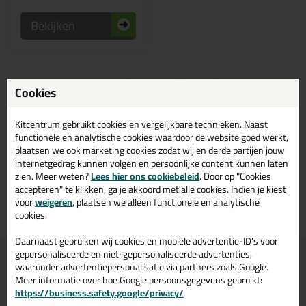
Bekijken
RAL anti crack acrylaatkit
Cookies
kopen? Bestel anti crack
acrylaatkit in de kleur ral
Kitcentrum gebruikt cookies en vergelijkbare technieken. Naast
kleuren bij Kitcentrum.nl
functionele en analytische cookies waardoor de website goed werkt,
plaatsen we ook marketing cookies zodat wij en derde partijen jouw
internetgedrag kunnen volgen en persoonlijke content kunnen laten
Bestaat anti Crack acrylaatkit ook in de kleur ral kleuren? Op
zien. Meer weten?
Lees hier ons cookiebeleid
. Door op "Cookies
Kitcentrum.nl vind je een ruim assortiment ral anti crack acrylaatkit in
accepteren" te klikken, ga je akkoord met alle cookies. Indien je kiest
de merken: Bloem Sealants. Bestel je anti crack acrylaatkit ral kleuren
voor
weigeren
, plaatsen we alleen functionele en analytische
daarom gemakkelijk en snel op Kitcentrum.nl!
cookies.
Daarnaast gebruiken wij cookies en mobiele advertentie-ID’s voor
gepersonaliseerde en niet-gepersonaliseerde advertenties,
Voor 21:00 uur besteld
Gratis
bezorging in
NL & BE
waaronder advertentiepersonalisatie via partners zoals Google.
morgen in huis
vanaf
75,-
Meer informatie over hoe Google persoonsgegevens gebruikt:
https://business.safety.google/privacy/
Grootste assortiment
PostNL afhaalpunt: kies zelf