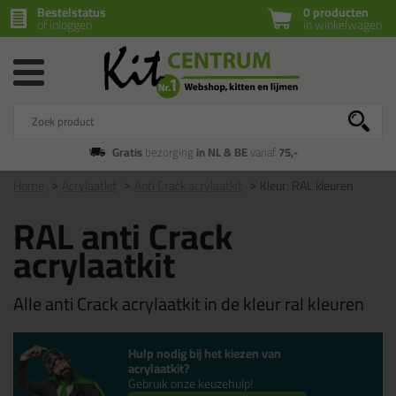
Bestelstatus
0 producten
of inloggen
in winkelwagen
Gratis
bezorging
in NL & BE
vanaf
75,-
Home
Acrylaatkit
Anti Crack acrylaatkit
Kleur: RAL kleuren
RAL anti Crack
acrylaatkit
Alle anti Crack acrylaatkit in de kleur ral kleuren
Hulp nodig bij het kiezen van
acrylaatkit?
Gebruik onze keuzehulp!