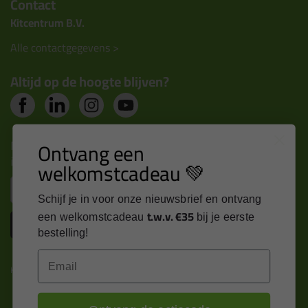
Contact
Kitcentrum B.V.
Alle contactgegevens >
Altijd op de hoogte blijven?
Nieuws, tips en exclusieve deals rechtstreeks in je
Ontvang een
inbox
welkomstcadeau 💚
Email
Schijf je in voor onze nieuwsbrief en ontvang
t.w.v. €35
een welkomstcadeau
bij je eerste
Inschrijven
bestelling!
Email
Kitcentrum is trots op: