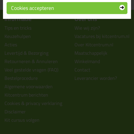
uit voorraad leverbaar
wanneer je afhaalt
Cookies accepteren
Informatie
Over ons
Tips en tricks
Wie wij zijn?
Keuzehulpen
Vacatures bij kitcentrum.nl
Acties
Over Kitcentrum.nl
Levertijd & Bezorging
Maatschappelijk
Retourneren & Annuleren
Winkelmand
Veel gestelde vragen (FAQ)
Contact
Bestelprocedure
Leverancier worden?
Algemene voorwaarden
Kitcentrum berichten
Cookies & privacy verklaring
Disclaimer
Kit cursus volgen