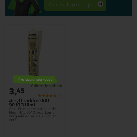
Doe de keuzehulp
Professionele keuze
3,
45
(2)
Acryl Crackfree RAL
9010 310ml
Anti-Crack acrylaatkit in de
kleur RAL 9010! Voorkomt
craquelé en verkleuring van
verf