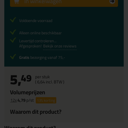
In winkelwagen
Voldoende voorraad
Alleen online beschikbaar
Levertijd controleren...
Afgesproken!
Bekijk onze reviews
Gratis
bezorging vanaf 75,-
5,
49
per stuk
(
6,
64
incl. BTW )
Volumeprijzen
12x
4,79
p/st
13%
korting
Waarom dit product?
Waarom dit product?