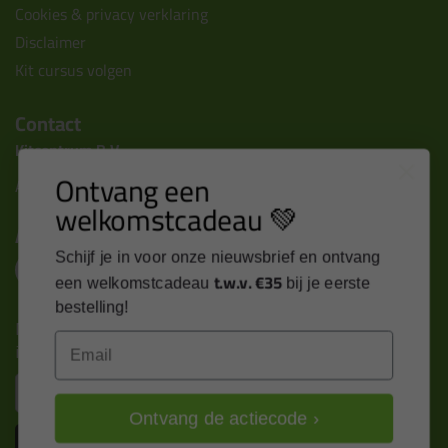
Cookies & privacy verklaring
Disclaimer
Kit cursus volgen
Contact
Kitcentrum B.V.
Ontvang een
Alle contactgegevens >
welkomstcadeau 💚
Altijd op de hoogte blijven?
Schijf je in voor onze nieuwsbrief en ontvang
t.w.v. €35
een welkomstcadeau
bij je eerste
bestelling!
Nieuws, tips en exclusieve deals rechtstreeks in je
Email
inbox
Email
Ontvang de actiecode ›
Inschrijven