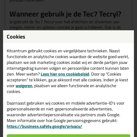
poreuze materialen.
Wanneer gebruik je de Tec7 Tecryl?
Je gebruikt de Tec7 Tecryl voor het afdichten en afwerken van
voegen, kieren en spleten voordat je gaat schilderen. Ook is de
Tec7 Tecryl geschikt voor het afkitten van aansluitvoegen tussen
Cookies
raamwerk, plinten, muren en vensterbanken. De Tec7 Tecryl kan
goed tegen water, maar is niet geschikt voor plekken die
permanent onder water staan.
Kitcentrum gebruikt cookies en vergelijkbare technieken. Naast
functionele en analytische cookies waardoor de website goed werkt,
Kenmerken van de Tec7 Tecryl
plaatsen we ook marketing cookies zodat wij en derde partijen jouw
internetgedrag kunnen volgen en persoonlijke content kunnen laten
zien. Meer weten?
Lees hier ons cookiebeleid
. Door op "Cookies
Al na 1 uur is de kit overschilderbaar
accepteren" te klikken, ga je akkoord met alle cookies. Indien je kiest
Bijna reukloos
voor
weigeren
, plaatsen we alleen functionele en analytische
Eenvoudig af te werken
cookies.
Te gebruiken op alle gangbare bouwmaterialen
Daarnaast gebruiken wij cookies en mobiele advertentie-ID’s voor
gepersonaliseerde en niet-gepersonaliseerde advertenties,
waaronder advertentiepersonalisatie via partners zoals Google.
Meer informatie over hoe Google persoonsgegevens gebruikt:
https://business.safety.google/privacy/