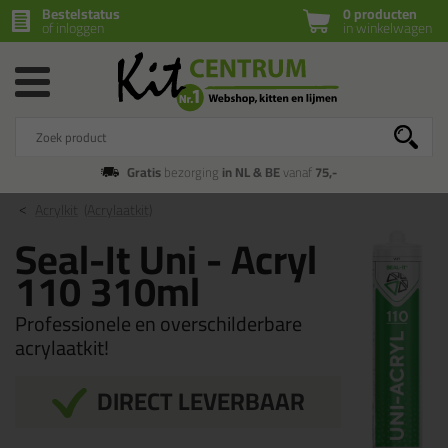
Bestelstatus
0 producten
of inloggen
in winkelwagen
Gratis
bezorging
in NL & BE
vanaf
75,-
Acrylkit
(Acrylaatkit)
Seal-It Uni - Acryl
110 310ml
Professionele en overschilderbare
acrylaatkit!
DIRECT LEVERBAAR