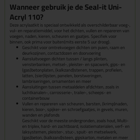
Wanneer gebruik je de Seal-it Uni-
Acryl 110?
Deze acrylaatkit is speciaal ontwikkeld als overschilderbaar voeg-,
vul- en reparatiemiddel, voor het dichten, vullen en repareren van
voegen, naden, kieren, scheuren en gaatjes. Specifiek voor
binnen, ook prima voor buiten(mits eerste 5 uur droog).
Geschikt voor omtrekvoegen dichten om puien, raam en
deurkozijnen, contactdozen en doorvoering
Aansluitvoegen dichten tussen / langs plinten,
vensterbanken, metsel-, pleister- en spacwerk, gips- en
(gas)betonplaten, (kalkzand)stenen, trappen, profielen,
latten, (sier)lijsten, panelen, borstweringen,
lambriseringen, ornamenten en meer
Aansluitingen tussen metaaldelen afdichten, zoals in
luchtkanalen-, carrosserie-, trailer-, scheeps- en
containerbouw
Vullen en repareren van scheuren, barsten, (krimp)naden,
kieren, boor-, spijker- en schroefgaatjes, in gevels, muren,
wanden en plafonds
G
eschikt voor de meeste ondergronden, zoals hout, Multi-
en triplex, hard- en zachtboard, isolatiematerialen, verf- en
laksystemen, pleister-, stuc-, spuit- en metselwerk,
(gas)beton, (kalkzand)steen, gipskarton, metalen en meer