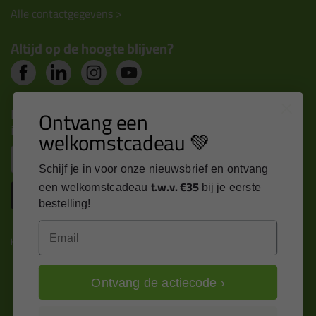
Alle contactgegevens >
Altijd op de hoogte blijven?
Nieuws, tips en exclusieve deals rechtstreeks in je
Ontvang een
inbox
welkomstcadeau 💚
Email
Schijf je in voor onze nieuwsbrief en ontvang
t.w.v. €35
een welkomstcadeau
bij je eerste
Inschrijven
bestelling!
Email
Kitcentrum is trots op:
Ontvang de actiecode ›