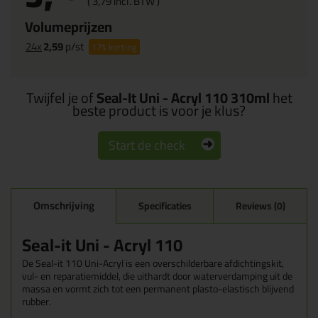
(
3,
79
incl. BTW )
Volumeprijzen
24x
2,59
p/st
17%
korting
Twijfel je of
Seal-It Uni - Acryl 110 310ml
het
beste product is voor je klus?
Start de check
Omschrijving
Specificaties
Reviews (0)
Seal-it Uni - Acryl 110
De Seal-it 110 Uni-Acryl is een overschilderbare afdichtingskit,
vul- en reparatiemiddel, die uithardt door waterverdamping uit de
massa en vormt zich tot een permanent plasto-elastisch blijvend
rubber.