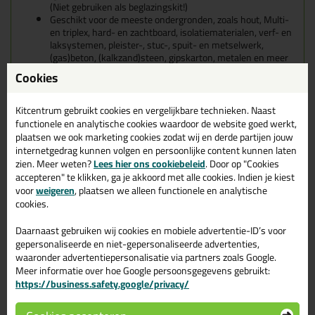
(Niet gebruiken als beglazingskit!)
G
eschikt voor de meeste ondergronden, zoals hout, Multi-
en triplex, hard- en zachtboard, isolatiematerialen, verf- en
laksystemen, pleister-, stuc-, spuit- en metselwerk,
(gas)beton, (kalkzand)steen, gipskarton, metalen en meer
(Niet gebruiken als beglazingskit!)
Cookies
(Niet gebruiken als beglazingskit!)
Kenmerken van de Seal-it Uni-Acryl
Kitcentrum gebruikt cookies en vergelijkbare technieken. Naast
functionele en analytische cookies waardoor de website goed werkt,
110
plaatsen we ook marketing cookies zodat wij en derde partijen jouw
internetgedrag kunnen volgen en persoonlijke content kunnen laten
Duurzaam permanent plasto-elastisch, maximale
zien. Meer weten?
Lees hier ons cookiebeleid
. Door op "Cookies
bewegingscapaciteit 7,5%
accepteren" te klikken, ga je akkoord met alle cookies. Indien je kiest
Hecht uitstekend, zonder primer op de meeste- en zelfs
voor
weigeren
, plaatsen we alleen functionele en analytische
vochtige poreuze ondergronden
cookies.
Perfect verwerkbaar, veelzijdig toepasbaar, vullen, dichten
en repareren, met 1 materiaal
Daarnaast gebruiken wij cookies en mobiele advertentie-ID’s voor
Goed overschilderbaar na huidvorming (ca.10min.) met
gepersonaliseerde en niet-gepersonaliseerde advertenties,
synthetische- en dispersie verven
waaronder advertentiepersonalisatie via partners zoals Google.
Eigenschappen Seal-It Uni - Acryl
Meer informatie over hoe Google persoonsgegevens gebruikt:
https://business.safety.google/privacy/
110 310ml