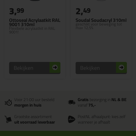
3,
2,
99
49
Ottoseal Acrylaatkit RAL
Soudal Soudacryl 310ml
9001 310ml
geschikt voor beweging tot
max 12,5%
Flexibele acrylaatkit in RAL
9001!
Bekijken
Bekijken
Voor 21:00 uur besteld
Gratis
bezorging in
NL & BE
morgen in huis
vanaf
75,-
Grootste assortiment
PostNL afhaalpunt: kies zelf
uit voorraad leverbaar
wanneer je afhaalt