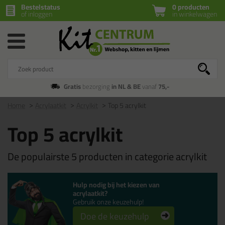
Bestelstatus
0 producten
of inloggen
in winkelwagen
Gratis
bezorging
in NL & BE
vanaf
75,-
Home
Acrylaatkit
Acrylkit
Top 5 acrylkit
Top 5 acrylkit
De populairste 5 producten in categorie acrylkit
Hulp nodig bij het kiezen van
acrylaatkit?
Gebruik onze keuzehulp!
Doe de keuzehulp