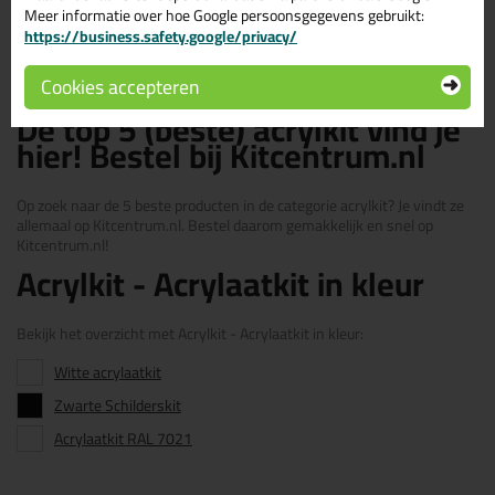
Meer informatie over hoe Google persoonsgegevens gebruikt:
Bekijken
https://business.safety.google/privacy/
Cookies accepteren
De top 5 (beste) acrylkit vind je
hier! Bestel bij Kitcentrum.nl
Op zoek naar de 5 beste producten in de categorie acrylkit? Je vindt ze
allemaal op Kitcentrum.nl. Bestel daarom gemakkelijk en snel op
Kitcentrum.nl!
Acrylkit - Acrylaatkit in kleur
Bekijk het overzicht met Acrylkit - Acrylaatkit in kleur:
Witte acrylaatkit
Zwarte Schilderskit
Acrylaatkit RAL 7021