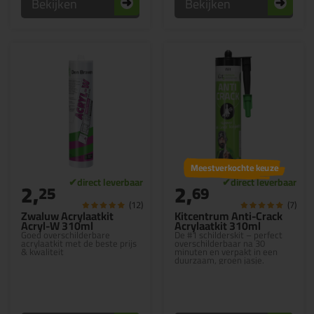
Bekijken
Bekijken
Meestverkochte keuze
2,
2,
25
69
(12)
(7)
Zwaluw Acrylaatkit
Kitcentrum Anti-Crack
Acryl-W 310ml
Acrylaatkit 310ml
Goed overschilderbare
De #1 schilderskit – perfect
acrylaatkit met de beste prijs
overschilderbaar na 30
& kwaliteit
minuten en verpakt in een
duurzaam, groen jasje.