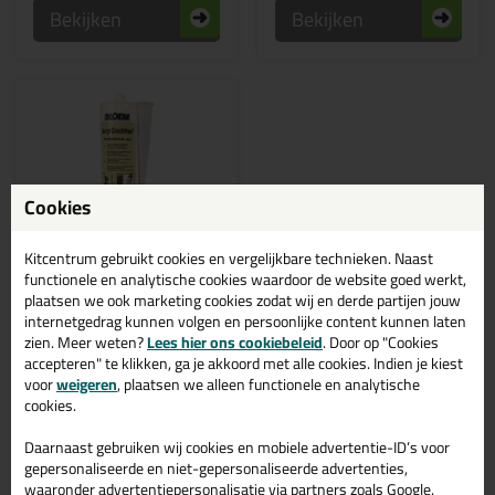
Bekijken
Bekijken
Cookies
Kitcentrum gebruikt cookies en vergelijkbare technieken. Naast
functionele en analytische cookies waardoor de website goed werkt,
Professionele keuze
plaatsen we ook marketing cookies zodat wij en derde partijen jouw
3,
45
internetgedrag kunnen volgen en persoonlijke content kunnen laten
(2)
zien. Meer weten?
Lees hier ons cookiebeleid
. Door op "Cookies
Acryl Crackfree RAL
accepteren" te klikken, ga je akkoord met alle cookies. Indien je kiest
9010 310ml
voor
weigeren
, plaatsen we alleen functionele en analytische
Anti-Crack acrylaatkit in de
kleur RAL 9010! Voorkomt
cookies.
craquelé en verkleuring van
verf
Daarnaast gebruiken wij cookies en mobiele advertentie-ID’s voor
gepersonaliseerde en niet-gepersonaliseerde advertenties,
waaronder advertentiepersonalisatie via partners zoals Google.