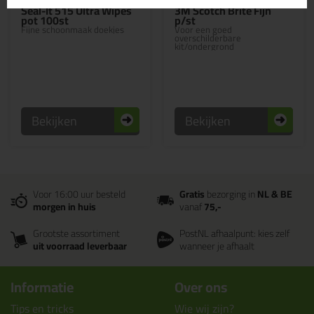
Seal-It 515 Ultra Wipes
3M Scotch Brite Fijn
pot 100st
p/st
Fijne schoonmaak doekjes
Voor een goed
overschilderbare
kit/ondergrond
Bekijken
Bekijken
Voor 16:00 uur besteld
Gratis
bezorging in
NL & BE
morgen in huis
vanaf
75,-
Grootste assortiment
PostNL afhaalpunt: kies zelf
uit voorraad leverbaar
wanneer je afhaalt
Informatie
Over ons
Tips en tricks
Wie wij zijn?