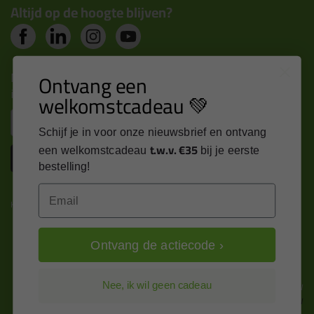
Altijd op de hoogte blijven?
Nieuws, tips en exclusieve deals rechtstreeks in je
Ontvang een
inbox
welkomstcadeau 💚
Email
Schijf je in voor onze nieuwsbrief en ontvang
t.w.v. €35
een welkomstcadeau
bij je eerste
Inschrijven
bestelling!
Email
Kitcentrum is trots op:
Ontvang de actiecode ›
Alle prijzen zijn in EURO en excl. 21% BTW
Nee, ik wil geen cadeau
wijzig naar incl. BTW