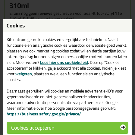
310ml
Er zijn nog geen reviews geschreven voor Seal-It Top- Acryl 115
310ml.
Schrijf als eerste een review!
Cookies
Kitcentrum gebruikt cookies en vergelijkbare technieken. Naast
functionele en analytische cookies waardoor de website goed werkt,
Gerelateerde producten
plaatsen we ook marketing cookies zodat wij en derde partijen jouw
internetgedrag kunnen volgen en persoonlijke content kunnen laten
zien. Meer weten?
Lees hier ons cookiebeleid
. Door op "Cookies
accepteren" te klikken, ga je akkoord met alle cookies. Indien je kiest
voor
weigeren
, plaatsen we alleen functionele en analytische
cookies.
Daarnaast gebruiken wij cookies en mobiele advertentie-ID’s voor
gepersonaliseerde en niet-gepersonaliseerde advertenties,
waaronder advertentiepersonalisatie via partners zoals Google.
Meer informatie over hoe Google persoonsgegevens gebruikt:
https://business.safety.google/privacy/
9,
5,
Cookies accepteren
67
10