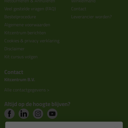
Retourneren & Annuleren
Winkelmand
Veel gestelde vragen (FAQ)
Contact
Bestelprocedure
Leverancier worden?
Algemene voorwaarden
Kitcentrum berichten
Cookies & privacy verklaring
Disclaimer
Kit cursus volgen
Contact
Kitcentrum B.V.
Alle contactgegevens >
Altijd op de hoogte blijven?