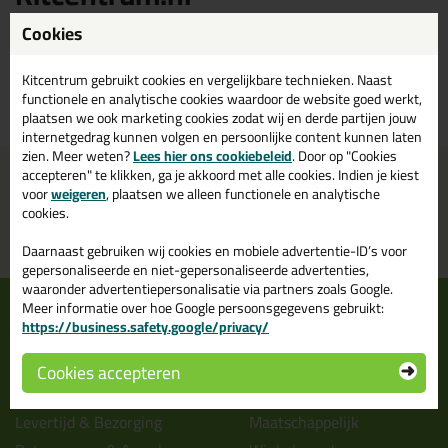
Cookies
Bestaat epoxylijm ook in de kleur grijs? Op Kitcentrum.nl vind je een
ruim assortiment grijze epoxylijm in de merken: Kitcentrum (Private
label). Bestel je epoxylijm grijs daarom gemakkelijk en snel op
Kitcentrum gebruikt cookies en vergelijkbare technieken. Naast
Kitcentrum.nl!
functionele en analytische cookies waardoor de website goed werkt,
plaatsen we ook marketing cookies zodat wij en derde partijen jouw
internetgedrag kunnen volgen en persoonlijke content kunnen laten
zien. Meer weten?
Lees hier ons cookiebeleid
. Door op "Cookies
accepteren" te klikken, ga je akkoord met alle cookies. Indien je kiest
Voor 16:00 uur besteld
Gratis
bezorging in
NL & BE
morgen in huis
vanaf
75,-
voor
weigeren
, plaatsen we alleen functionele en analytische
cookies.
Grootste assortiment
PostNL afhaalpunt: kies zelf
uit voorraad leverbaar
wanneer je afhaalt
Daarnaast gebruiken wij cookies en mobiele advertentie-ID’s voor
gepersonaliseerde en niet-gepersonaliseerde advertenties,
waaronder advertentiepersonalisatie via partners zoals Google.
Informatie
Over ons
Meer informatie over hoe Google persoonsgegevens gebruikt:
https://business.safety.google/privacy/
Tips en tricks
Wie wij zijn?
Keuzehulpen
Vacatures bij kitcentrum.nl
Cookies accepteren
Acties
Over Kitcentrum.nl
Levertijd & Bezorging
Maatschappelijk