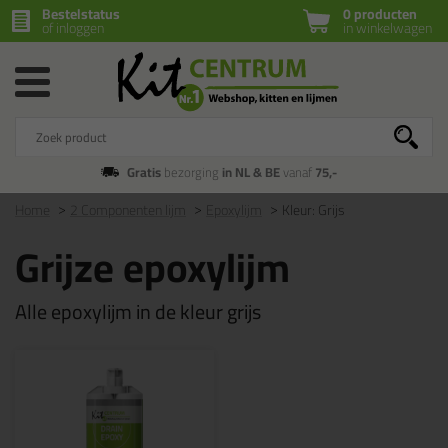
Bestelstatus
0 producten
of inloggen
in winkelwagen
Gratis
bezorging
in NL & BE
vanaf
75,-
Home
2 Componenten lijm
Epoxylijm
Kleur: Grijs
Grijze epoxylijm
Alle epoxylijm in de kleur grijs