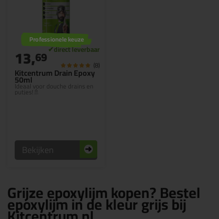
Professionele keuze
13,
69
(8)
Kitcentrum Drain Epoxy
50ml
Ideaal voor douche drains en
putjes!🚿
Bekijken
Grijze epoxylijm kopen? Bestel
epoxylijm in de kleur grijs bij
Kitcentrum.nl