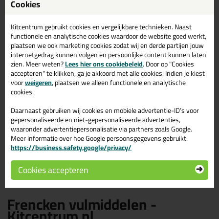
Cookies
Kitcentrum gebruikt cookies en vergelijkbare technieken. Naast
functionele en analytische cookies waardoor de website goed werkt,
plaatsen we ook marketing cookies zodat wij en derde partijen jouw
Tijdelijk niet leverbaar
internetgedrag kunnen volgen en persoonlijke content kunnen laten
4,
zien. Meer weten?
Lees hier ons cookiebeleid
. Door op "Cookies
45
accepteren" te klikken, ga je akkoord met alle cookies. Indien je kiest
(1)
voor
weigeren
, plaatsen we alleen functionele en analytische
Frencken Kneedbaar
Hout 100ml
cookies.
Vullen/repareren van
oppervlaktebeschadigingen in
hout
Daarnaast gebruiken wij cookies en mobiele advertentie-ID’s voor
gepersonaliseerde en niet-gepersonaliseerde advertenties,
waaronder advertentiepersonalisatie via partners zoals Google.
Meer informatie over hoe Google persoonsgegevens gebruikt:
https://business.safety.google/privacy/
Bekijken
Cookies accepteren
Frencken vulmiddelen -
Kitcentrum.nl