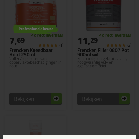
Professionele keuze
7,
11,
69
29
(1)
(2)
Frencken Kneedbaar
Frencken Filler 0807 Pot
Hout 250ml
900ml wit
Vullen/repareren van
Een handig en gebruiksklaar,
oppervlaktebeschadigingen in
hoogwaardig vul- en
hout
egalisatiemiddel
Bekijken
Bekijken