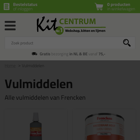
Bestelstatus
0 producten
of inloggen
in winkelwagen
Gratis
bezorging
in NL & BE
vanaf
75,-
Home
Vulmiddelen
Vulmiddelen
Alle vulmiddelen van Frencken