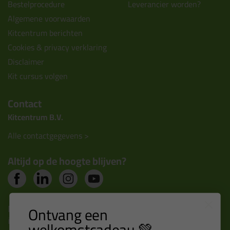
Bestelprocedure
Leverancier worden?
Algemene voorwaarden
Kitcentrum berichten
Cookies & privacy verklaring
Disclaimer
Kit cursus volgen
Contact
Kitcentrum B.V.
Alle contactgegevens >
Altijd op de hoogte blijven?
Nieuws, tips en exclusieve deals rechtstreeks in je
Ontvang een
inbox
welkomstcadeau 💚