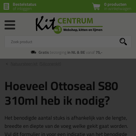
Bestelstatus
0 producten
of inloggen
in winkelwagen
Gratis
bezorging
in NL & BE
vanaf
75,-
Natuursteen kit
(Siliconenkit)
Hoeveel Ottoseal S80
310ml heb ik nodig?
Het benodigde aantal stuks is afhankelijk van de lengte,
breedte en diepte van de voeg welke gekit gaat worden.
Vul dit formulier in voor een indicatie van het benodigde