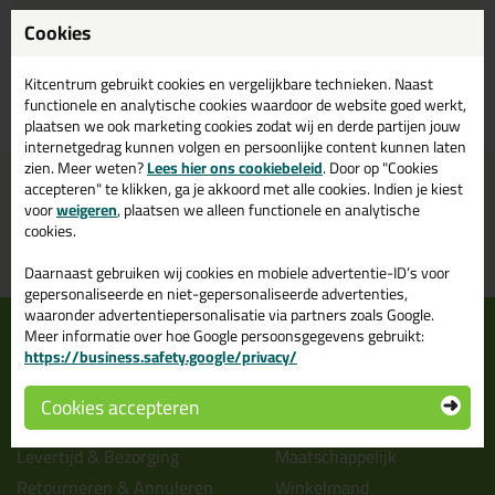
Cookies
Kitcentrum gebruikt cookies en vergelijkbare technieken. Naast
Bekijk product
functionele en analytische cookies waardoor de website goed werkt,
plaatsen we ook marketing cookies zodat wij en derde partijen jouw
internetgedrag kunnen volgen en persoonlijke content kunnen laten
zien. Meer weten?
Lees hier ons cookiebeleid
. Door op "Cookies
Voor 16:00 uur besteld
Gratis
bezorging in
NL & BE
accepteren" te klikken, ga je akkoord met alle cookies. Indien je kiest
morgen in huis
vanaf
75,-
voor
weigeren
, plaatsen we alleen functionele en analytische
cookies.
Grootste assortiment
PostNL afhaalpunt: kies zelf
uit voorraad leverbaar
wanneer je afhaalt
Daarnaast gebruiken wij cookies en mobiele advertentie-ID’s voor
gepersonaliseerde en niet-gepersonaliseerde advertenties,
waaronder advertentiepersonalisatie via partners zoals Google.
Informatie
Over ons
Meer informatie over hoe Google persoonsgegevens gebruikt:
https://business.safety.google/privacy/
Tips en tricks
Wie wij zijn?
Keuzehulpen
Vacatures bij kitcentrum.nl
Cookies accepteren
Acties
Over Kitcentrum.nl
Levertijd & Bezorging
Maatschappelijk
Retourneren & Annuleren
Winkelmand