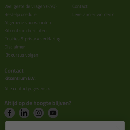
Veel gestelde vragen (FAQ)
Contact
Bestelprocedure
Leverancier worden?
Algemene voorwaarden
Kitcentrum berichten
Cookies & privacy verklaring
Disclaimer
Kit cursus volgen
Contact
Kitcentrum B.V.
Alle contactgegevens >
Altijd op de hoogte blijven?
Nieuws, tips en exclusieve deals rechtstreeks in je