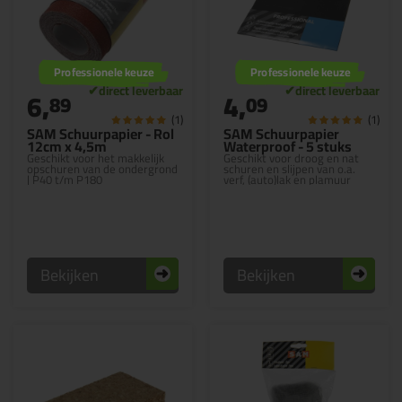
Professionele keuze
Professionele keuze
6,
4,
89
09
(1)
(1)
SAM Schuurpapier - Rol
SAM Schuurpapier
12cm x 4,5m
Waterproof - 5 stuks
Geschikt voor het makkelijk
Geschikt voor droog en nat
opschuren van de ondergrond
schuren en slijpen van o.a.
| P40 t/m P180
verf, (auto)lak en plamuur
Bekijken
Bekijken