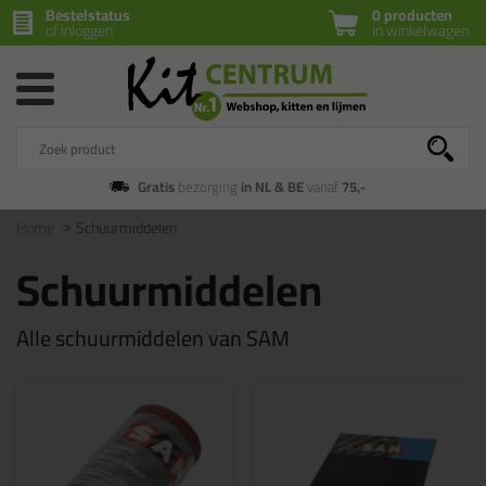
Bestelstatus
0 producten
of inloggen
in winkelwagen
Gratis
bezorging
in NL & BE
vanaf
75,-
Home
Schuurmiddelen
Schuurmiddelen
Alle schuurmiddelen van SAM