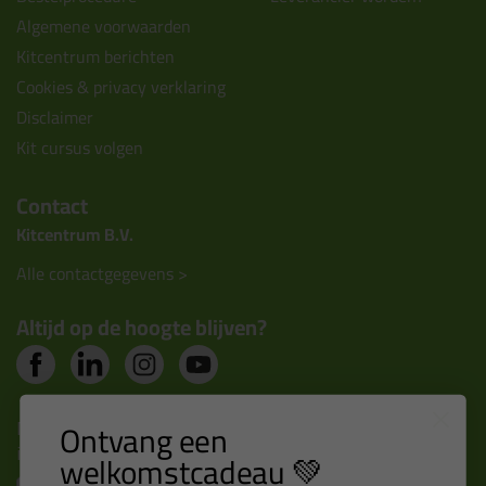
Algemene voorwaarden
Kitcentrum berichten
Cookies & privacy verklaring
Disclaimer
Kit cursus volgen
Contact
Kitcentrum B.V.
Alle contactgegevens >
Altijd op de hoogte blijven?
Nieuws, tips en exclusieve deals rechtstreeks in je
Ontvang een
inbox
welkomstcadeau 💚