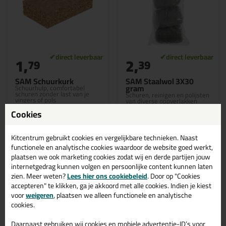
1,
2,
79
39
SAM Schuurkurk
SAM Staalwol 3X30
gram
Schuurhulp, comfortabel
schuren zonder last van je
Schuren, reinigen en polijsten
vingers of pols
van diverse oppverlakken
Cookies
Kitcentrum gebruikt cookies en vergelijkbare technieken. Naast
functionele en analytische cookies waardoor de website goed werkt,
plaatsen we ook marketing cookies zodat wij en derde partijen jouw
Bekijken
Bekijken
internetgedrag kunnen volgen en persoonlijke content kunnen laten
zien. Meer weten?
Lees hier ons cookiebeleid
. Door op "Cookies
accepteren" te klikken, ga je akkoord met alle cookies. Indien je kiest
voor
weigeren
, plaatsen we alleen functionele en analytische
SAM schuurmiddelen -
cookies.
Kitcentrum.nl
Daarnaast gebruiken wij cookies en mobiele advertentie-ID’s voor